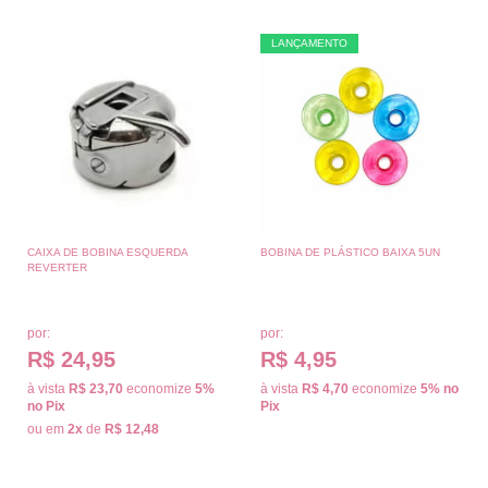
LANÇAMENTO
CAIXA DE BOBINA ESQUERDA
BOBINA DE PLÁSTICO BAIXA 5UN
REVERTER
por:
por:
R$ 24,95
R$ 4,95
à vista
R$ 23,70
economize
5%
à vista
R$ 4,70
economize
5%
no
no Pix
Pix
ou em
2x
de
R$ 12,48