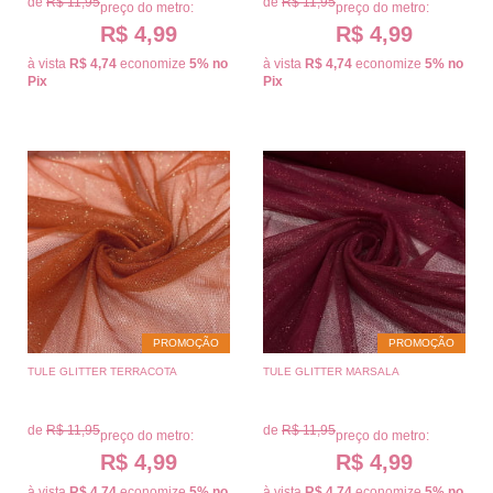
de
R$ 11,95
de
R$ 11,95
preço do metro:
preço do metro:
R$ 4,99
R$ 4,99
à vista
R$ 4,74
economize
5%
no
à vista
R$ 4,74
economize
5%
no
Pix
Pix
PROMOÇÃO
PROMOÇÃO
TULE GLITTER TERRACOTA
TULE GLITTER MARSALA
de
R$ 11,95
de
R$ 11,95
preço do metro:
preço do metro:
R$ 4,99
R$ 4,99
à vista
R$ 4,74
economize
5%
no
à vista
R$ 4,74
economize
5%
no