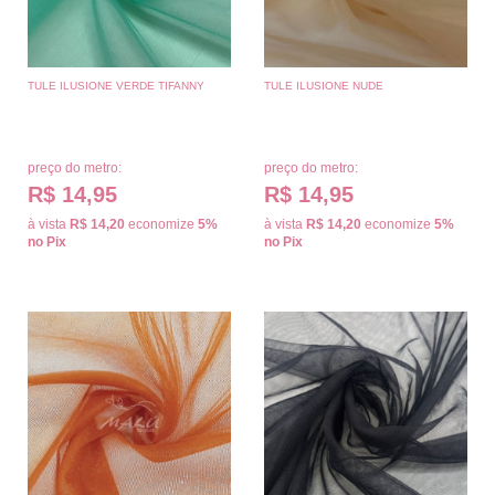
TULE ILUSIONE VERDE TIFANNY
TULE ILUSIONE NUDE
preço do metro:
preço do metro:
R$ 14,95
R$ 14,95
à vista
R$ 14,20
economize
5%
à vista
R$ 14,20
economize
5%
no Pix
no Pix