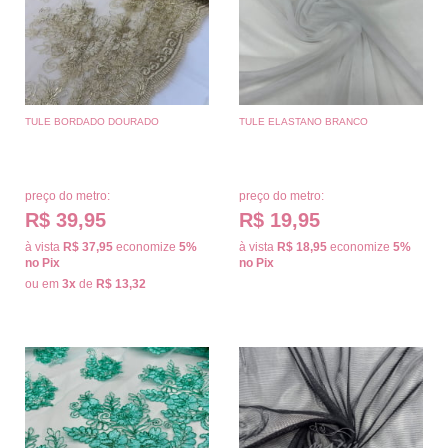
TULE BORDADO DOURADO
TULE ELASTANO BRANCO
preço do metro:
preço do metro:
R$ 39,95
R$ 19,95
à vista
R$ 37,95
economize
5%
à vista
R$ 18,95
economize
5%
no Pix
no Pix
ou em
3x
de
R$ 13,32