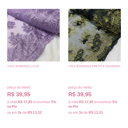
TULE BORDADO LILÁS
TULE BORDADO PRETO E DOURADO
preço do metro:
preço do metro:
R$ 39,95
R$ 39,95
à vista
R$ 37,95
economize
5%
à vista
R$ 37,95
economize
5%
no Pix
no Pix
ou em
3x
de
R$ 13,32
ou em
3x
de
R$ 13,32