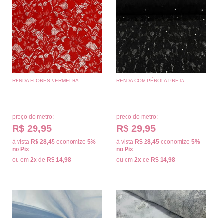
RENDA FLORES VERMELHA
RENDA COM PÉROLA PRETA
preço do metro:
preço do metro:
R$ 29,95
R$ 29,95
à vista
R$ 28,45
economize
5%
à vista
R$ 28,45
economize
5%
no Pix
no Pix
ou em
2x
de
R$ 14,98
ou em
2x
de
R$ 14,98