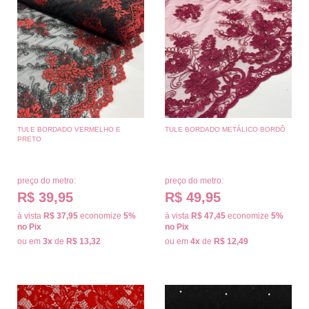
TULE BORDADO VERMELHO E
TULE BORDADO METÁLICO BORDÔ
PRETO
preço do metro:
preço do metro:
R$ 39,95
R$ 49,95
à vista
R$ 37,95
economize
5%
à vista
R$ 47,45
economize
5%
no Pix
no Pix
ou em
3x
de
R$ 13,32
ou em
4x
de
R$ 12,49