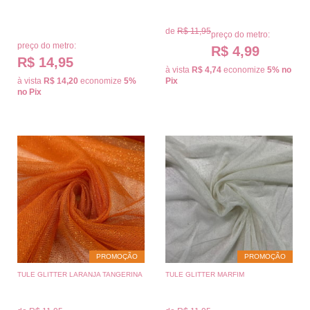
de
R$ 11,95
preço do metro:
preço do metro:
R$ 4,99
R$ 14,95
à vista
R$ 4,74
economize
5%
no
à vista
R$ 14,20
economize
5%
Pix
no Pix
PROMOÇÃO
PROMOÇÃO
TULE GLITTER LARANJA TANGERINA
TULE GLITTER MARFIM