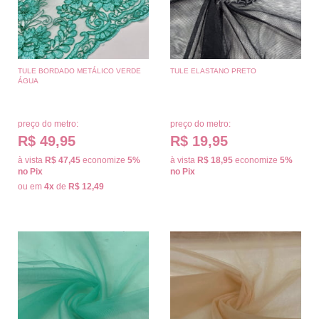
TULE BORDADO METÁLICO VERDE
TULE ELASTANO PRETO
ÁGUA
preço do metro:
preço do metro:
R$ 49,95
R$ 19,95
à vista
R$ 47,45
economize
5%
à vista
R$ 18,95
economize
5%
no Pix
no Pix
ou em
4x
de
R$ 12,49