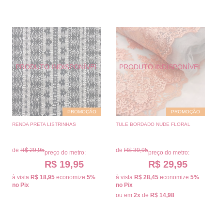
PROMOÇÃO
PROMOÇÃO
RENDA PRETA LISTRINHAS
TULE BORDADO NUDE FLORAL
de
R$ 29,95
de
R$ 39,95
preço do metro:
preço do metro:
R$ 19,95
R$ 29,95
à vista
R$ 18,95
economize
5%
à vista
R$ 28,45
economize
5%
no Pix
no Pix
ou em
2x
de
R$ 14,98