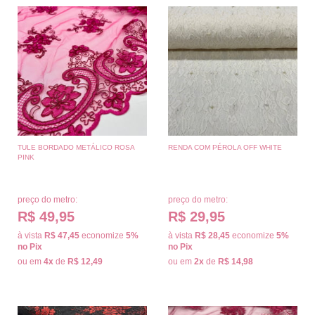
TULE BORDADO METÁLICO ROSA
RENDA COM PÉROLA OFF WHITE
PINK
preço do metro:
preço do metro:
R$ 49,95
R$ 29,95
à vista
R$ 47,45
economize
5%
à vista
R$ 28,45
economize
5%
no Pix
no Pix
ou em
4x
de
R$ 12,49
ou em
2x
de
R$ 14,98