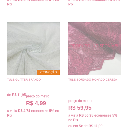
Pix
Pix
PROMOÇÃO
TULE GLITTER BRANCO
TULE BORDADO MÔNACO CEREJA
de
R$ 11,95
preço do metro:
preço do metro:
R$ 4,99
R$ 59,95
à vista
R$ 4,74
economize
5%
no
Pix
à vista
R$ 56,95
economize
5%
no Pix
ou em
5x
de
R$ 11,99