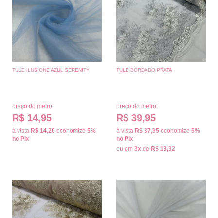
TULE ILUSIONE AZUL SERENITY
TULE BORDADO PRATA
preço do metro:
preço do metro:
R$ 14,95
R$ 39,95
à vista
R$ 14,20
economize
5%
à vista
R$ 37,95
economize
5%
no Pix
no Pix
ou em
3x
de
R$ 13,32