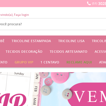
3028
(51)
-vindo(a),
Faça login
EBÊ
TRICOLINE ESTAMPADA
TRICOLINE LISA
TRICOL
TECIDOS DECORAÇÃO
TECIDOS ARTESANATO
ACESS
TATO
GRUPO VIP
1 CENTAVO
RECLAME AQUI
ATA