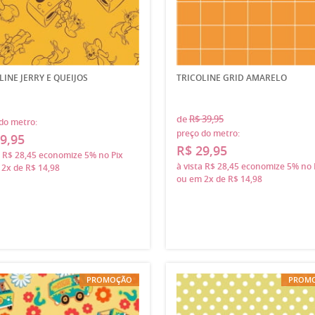
LINE JERRY E QUEIJOS
TRICOLINE GRID AMARELO
de
R$ 39,95
do metro:
preço do metro:
9,95
R$ 29,95
a
R$ 28,45
economize
5%
no Pix
à vista
R$ 28,45
economize
5%
no 
m
2x
de
R$ 14,98
ou em
2x
de
R$ 14,98
PROMOÇÃO
PROM