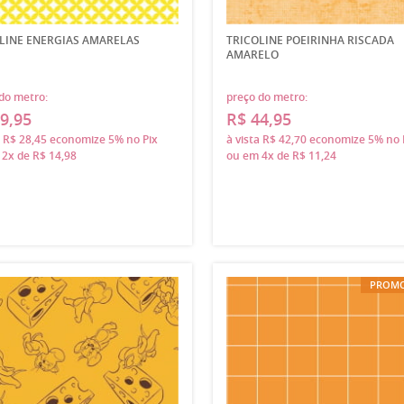
LINE ENERGIAS AMARELAS
TRICOLINE POEIRINHA RISCADA
AMARELO
do metro:
preço do metro:
9,95
R$ 44,95
a
R$ 28,45
economize
5%
no Pix
à vista
R$ 42,70
economize
5%
no 
m
2x
de
R$ 14,98
ou em
4x
de
R$ 11,24
PROM