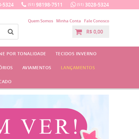
-5324
98198-7511
3028-5324
(51)
(51)
Quem Somos
Minha Conta
Fale Conosco
R$ 0,00
INE POR TONALIDADE
TECIDOS INVERNO
ÓRIOS
AVIAMENTOS
LANÇAMENTOS
CADO