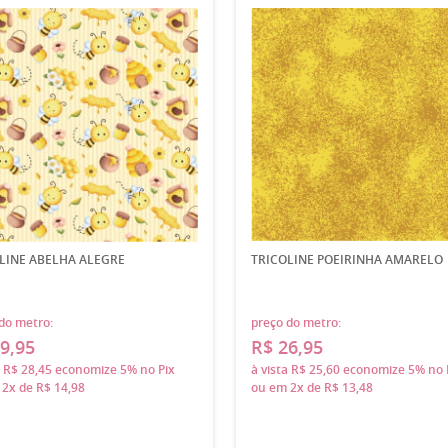
LINE ABELHA ALEGRE
TRICOLINE POEIRINHA AMARELO
do metro:
preço do metro:
9,95
R$ 26,95
a
R$ 28,45
economize
5%
no Pix
à vista
R$ 25,60
economize
5%
no 
m
2x
de
R$ 14,98
ou em
2x
de
R$ 13,48