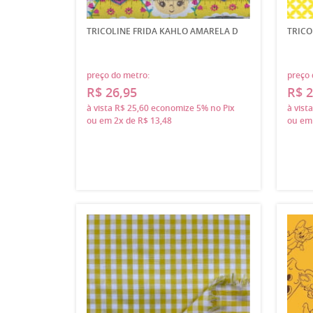
TRICOLINE FRIDA KAHLO AMARELA D
TRICO
preço do metro:
preço 
R$ 26,95
R$ 2
à vista
R$ 25,60
economize
5%
no Pix
à vist
ou em
2x
de
R$ 13,48
ou e