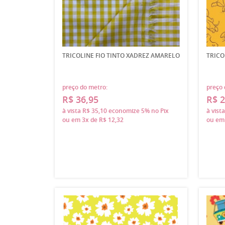
TRICOLINE FIO TINTO XADREZ AMARELO
TRICO
preço do metro:
preço 
R$ 36,95
R$ 2
à vista
R$ 35,10
economize
5%
no Pix
à vist
ou em
3x
de
R$ 12,32
ou e