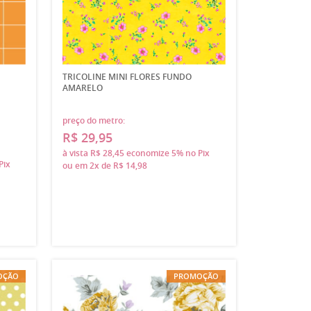
TRICOLINE MINI FLORES FUNDO
AMARELO
preço do metro:
R$ 29,95
à vista
R$ 28,45
economize
5%
no Pix
Pix
ou em
2x
de
R$ 14,98
OÇÃO
PROMOÇÃO