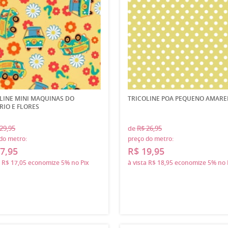
LINE MINI MAQUINAS DO
TRICOLINE POA PEQUENO AMARE
RIO E FLORES
29,95
de
R$ 26,95
do metro:
preço do metro:
7,95
R$ 19,95
a
R$ 17,05
economize
5%
no Pix
à vista
R$ 18,95
economize
5%
no 