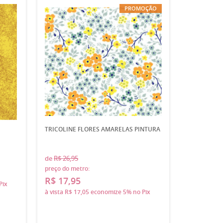
PROMOÇÃO
TRICOLINE FLORES AMARELAS PINTURA
de
R$ 26,95
preço do metro:
R$ 17,95
Pix
à vista
R$ 17,05
economize
5%
no Pix