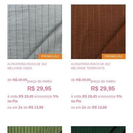
PROMOÇÃO
PROMOÇÃO
ALFAIATARIA RISCA DE GIZ
ALFAIATARIA RISCA DE GIZ
MELANGE CINZA
MELANGE TERRACOTA
de
R$ 39,95
de
R$ 39,95
preço do metro:
preço do metro:
R$ 29,95
R$ 29,95
à vista
R$ 28,45
economize
5%
à vista
R$ 28,45
economize
5%
no Pix
no Pix
ou em
2x
de
R$ 14,98
ou em
2x
de
R$ 14,98