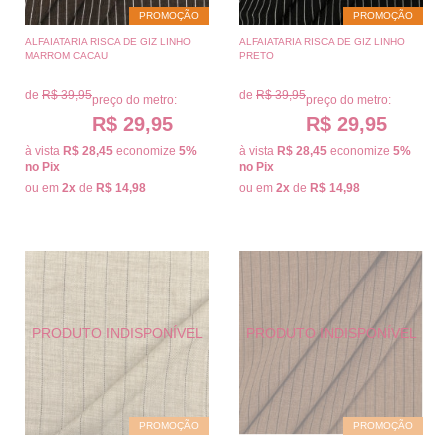
PROMOÇÃO
PROMOÇÃO
ALFAIATARIA RISCA DE GIZ LINHO
ALFAIATARIA RISCA DE GIZ LINHO
MARROM CACAU
PRETO
de
R$ 39,95
de
R$ 39,95
preço do metro:
preço do metro:
R$ 29,95
R$ 29,95
à vista
R$ 28,45
economize
5%
à vista
R$ 28,45
economize
5%
no Pix
no Pix
ou em
2x
de
R$ 14,98
ou em
2x
de
R$ 14,98
PROMOÇÃO
PROMOÇÃO