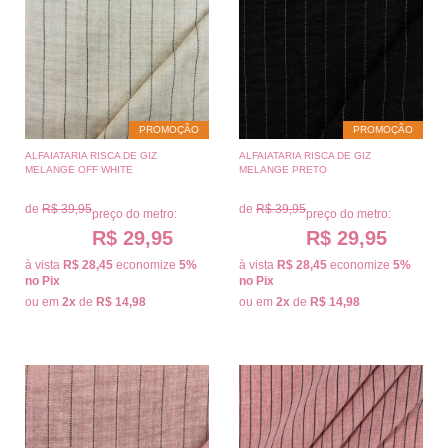
PROMOÇÃO
PROMOÇÃO
ALFAIATARIA RISCA DE GIZ
ALFAIATARIA RISCA DE GIZ
MELANGE OFF WHITE
MELANGE PRETO
de
R$ 39,95
de
R$ 39,95
preço do metro:
preço do metro:
R$ 29,95
R$ 29,95
à vista
R$ 28,45
economize
5%
à vista
R$ 28,45
economize
5%
no Pix
no Pix
ou em
2x
de
R$ 14,98
ou em
2x
de
R$ 14,98