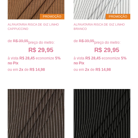
PROMOÇÃO
PROMOÇÃO
ALFAIATARIA RISCA DE GIZ LINHO
ALFAIATARIA RISCA DE GIZ LINHO
CAPPUCCINO
BRANCO
de
R$ 39,95
de
R$ 39,95
preço do metro:
preço do metro:
R$ 29,95
R$ 29,95
à vista
R$ 28,45
economize
5%
à vista
R$ 28,45
economize
5%
no Pix
no Pix
ou em
2x
de
R$ 14,98
ou em
2x
de
R$ 14,98