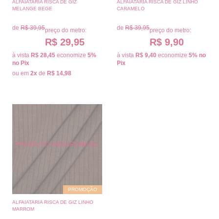
ALFAIATARIA RISCA DE GIZ
ALFAIATARIA RISCA DE GIZ LINHO
MELANGE BEGE
CARAMELO
de
R$ 39,95
de
R$ 39,95
preço do metro:
preço do metro:
R$ 29,95
R$ 9,90
à vista
R$ 28,45
economize
5%
à vista
R$ 9,40
economize
5%
no
no Pix
Pix
ou em
2x
de
R$ 14,98
PROMOÇÃO
ALFAIATARIA RISCA DE GIZ LINHO
MARROM