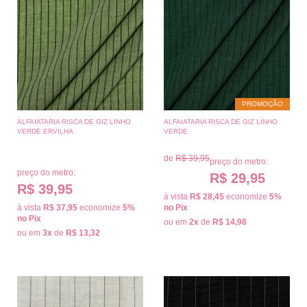
PROMOÇÃO
ALFAIATARIA RISCA DE GIZ LINHO
ALFAIATARIA RISCA DE GIZ LINHO
VERDE ERVILHA
VERDE
de
R$ 39,95
preço do metro:
preço do metro:
R$ 29,95
R$ 39,95
à vista
R$ 28,45
economize
5%
à vista
R$ 37,95
economize
5%
no Pix
no Pix
ou em
2x
de
R$ 14,98
ou em
3x
de
R$ 13,32