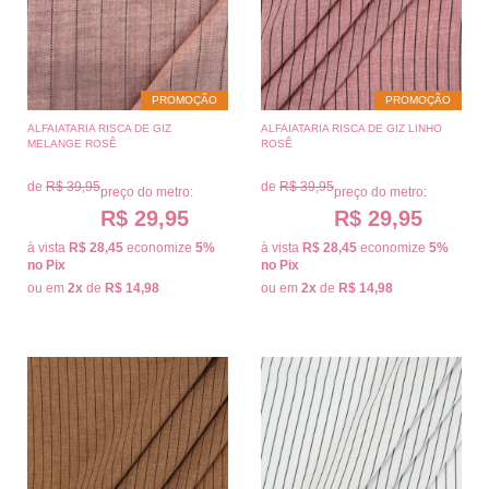
PROMOÇÃO
PROMOÇÃO
ALFAIATARIA RISCA DE GIZ
ALFAIATARIA RISCA DE GIZ LINHO
MELANGE ROSÊ
ROSÊ
de
R$ 39,95
de
R$ 39,95
preço do metro:
preço do metro:
R$ 29,95
R$ 29,95
à vista
R$ 28,45
economize
5%
à vista
R$ 28,45
economize
5%
no Pix
no Pix
ou em
2x
de
R$ 14,98
ou em
2x
de
R$ 14,98