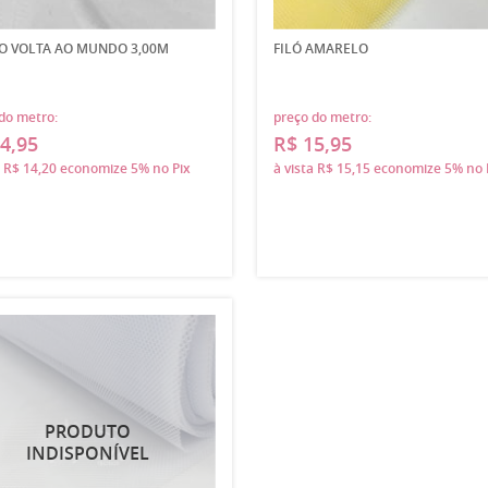
O VOLTA AO MUNDO 3,00M
FILÓ AMARELO
do metro:
preço do metro:
4,95
R$ 15,95
a
R$ 14,20
economize
5%
no Pix
à vista
R$ 15,15
economize
5%
no 