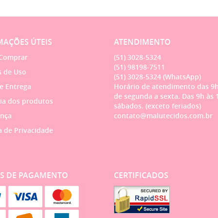
AÇÕES ÚTEIS
ATENDIMENTO
Comprar
(51)
3028-5324
(51)
98198-7511
 de Uso
(51)
3028-5324
(WhatsApp)
 e Entrega
Horário de atendimento das 9h
de segunda a sexta. Das 9h às 
ia dos produtos
sábados. (exceto feriados)
nça
contato@malutecidos.com.br
a de Privacidade
S DE PAGAMENTO
CERTIFICADOS