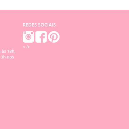
REDES SOCIAIS
< />
 às 18h,
13h nos