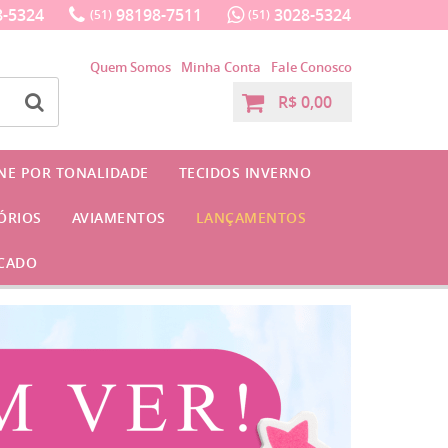
-5324
98198-7511
3028-5324
(51)
(51)
Quem Somos
Minha Conta
Fale Conosco
R$ 0,00
INE POR TONALIDADE
TECIDOS INVERNO
ÓRIOS
AVIAMENTOS
LANÇAMENTOS
CADO