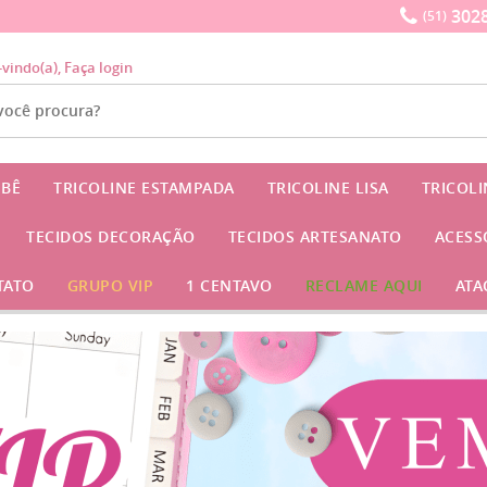
3028
(51)
-vindo(a),
Faça login
EBÊ
TRICOLINE ESTAMPADA
TRICOLINE LISA
TRICOL
TECIDOS DECORAÇÃO
TECIDOS ARTESANATO
ACESS
TATO
GRUPO VIP
1 CENTAVO
RECLAME AQUI
ATA