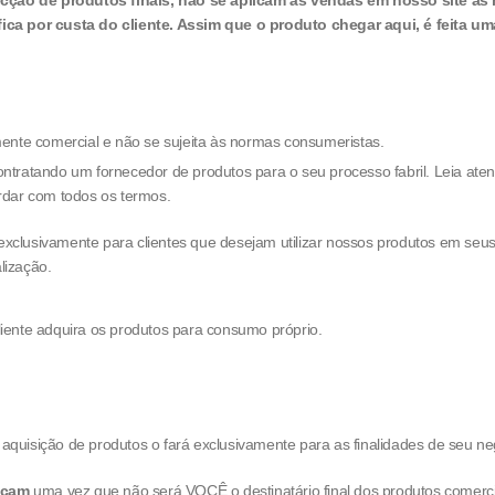
cção de produtos finais, não se aplicam às vendas em nosso site as 
 fica por custa do cliente. Assim que o produto chegar aqui, é feita 
nte comercial e não se sujeita às normas consumeristas.
ntratando um fornecedor de produtos para o seu processo fabril. Leia ate
dar com todos os termos.
exclusivamente para clientes que desejam utilizar nossos produtos em seu
lização.
liente adquira os produtos para consumo próprio.
r a aquisição de produtos o fará exclusivamente para as finalidades de seu ne
icam
uma vez que não será VOCÊ o destinatário final dos produtos comerci