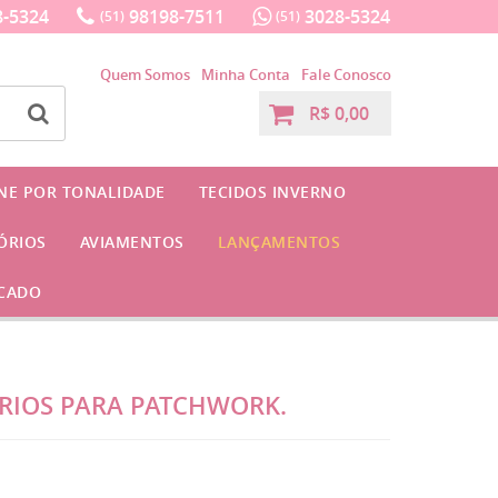
-5324
98198-7511
3028-5324
(51)
(51)
Quem Somos
Minha Conta
Fale Conosco
R$ 0,00
INE POR TONALIDADE
TECIDOS INVERNO
ÓRIOS
AVIAMENTOS
LANÇAMENTOS
CADO
ÓRIOS PARA PATCHWORK.