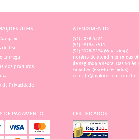
AÇÕES ÚTEIS
ATENDIMENTO
Comprar
(51)
3028-5324
(51)
98198-7511
 de Uso
(51)
3028-5324
(WhatsApp)
 e Entrega
Horário de atendimento das 9h
de segunda a sexta. Das 9h às 
ia dos produtos
sábados. (exceto feriados)
nça
contato@malutecidos.com.br
a de Privacidade
S DE PAGAMENTO
CERTIFICADOS