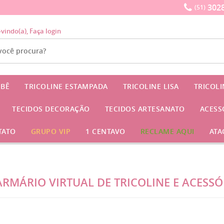
3028
(51)
-vindo(a),
Faça login
EBÊ
TRICOLINE ESTAMPADA
TRICOLINE LISA
TRICOL
TECIDOS DECORAÇÃO
TECIDOS ARTESANATO
ACESS
TATO
GRUPO VIP
1 CENTAVO
RECLAME AQUI
ATA
 ARMÁRIO VIRTUAL DE TRICOLINE E ACESS