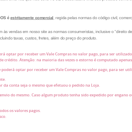
IDOS é
estritamente comercial
, regida pelas normas do código civil, comerc
m às vendas em nosso site as normas consumeristas, inclusive o “direito d
luindo taxas, custos, fretes, além do preço do produto.
rá optar por receber um Vale Compras no valor pago, para ser utilizado 
 de crédito. Atenção: na maioria das vezes o estorno é computado apena
e poderá optar por receber um Vale Compras no valor pago, para ser uti
nte.
ar da conta seja o mesmo que efetuou o pedido na Loja.
e envio do mesmo. Caso algum produto tenha sido expedido por engano ou
todos os valores pagos.
sco.