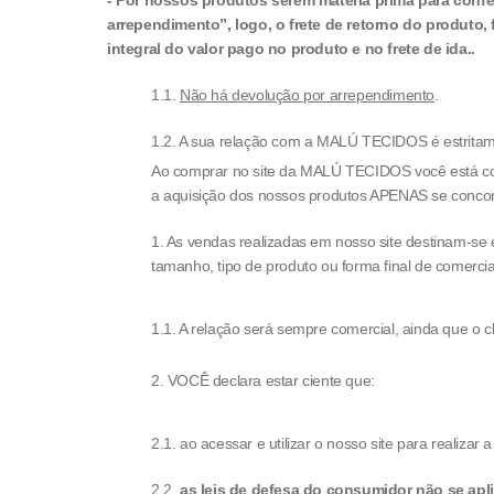
- Por nossos produtos serem matéria prima para confe
arrependimento”, logo, o frete de retorno do produto,
integral do valor pago no produto e no frete de ida..
1.1.
Não há devolução por arrependimento
.
1.2. A sua relação com a MALÚ TECIDOS é estritame
Ao comprar no site da
MALÚ TECIDOS
você está co
a aquisição dos nossos produtos APENAS se concor
1. As vendas realizadas em nosso site destinam-se 
tamanho, tipo de produto ou forma final de comercia
1.1. A relação será sempre comercial, ainda que o c
2. VOCÊ declara estar ciente que:
2.1. ao acessar e utilizar o nosso site para realiza
2.2.
as leis de defesa do consumidor não se apl