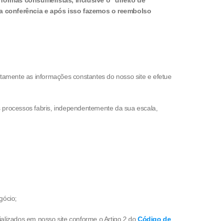
normas consumeristas, inclusive o “direito de
uma conferência e após isso fazemos o reembolso
ntamente as informações constantes do nosso site e efetue
s processos fabris, independentemente da sua escala,
gócio;
alizados em nosso site conforme o Artigo 2 do
Código de