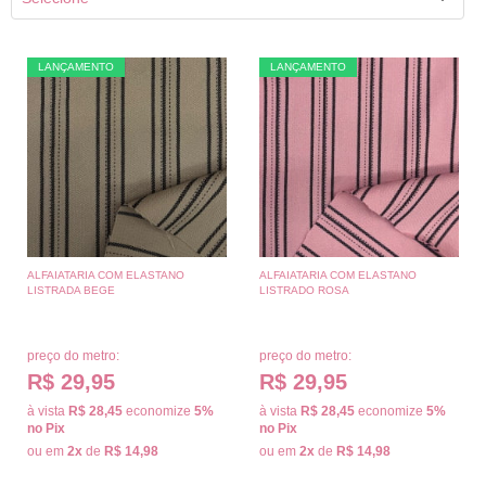
LANÇAMENTO
LANÇAMENTO
ALFAIATARIA COM ELASTANO
ALFAIATARIA COM ELASTANO
LISTRADA BEGE
LISTRADO ROSA
preço do metro:
preço do metro:
R$ 29,95
R$ 29,95
à vista
R$ 28,45
economize
5%
à vista
R$ 28,45
economize
5%
no Pix
no Pix
ou em
2x
de
R$ 14,98
ou em
2x
de
R$ 14,98