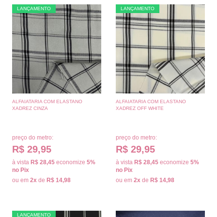
LANÇAMENTO
LANÇAMENTO
ALFAIATARIA COM ELASTANO
ALFAIATARIA COM ELASTANO
XADREZ CINZA
XADREZ OFF WHITE
preço do metro:
preço do metro:
R$ 29,95
R$ 29,95
à vista
R$ 28,45
economize
5%
à vista
R$ 28,45
economize
5%
no Pix
no Pix
ou em
2x
de
R$ 14,98
ou em
2x
de
R$ 14,98
LANÇAMENTO