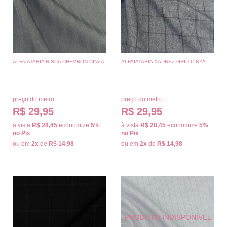
ALFAIATARIA RISCA CHEVRON CINZA
ALFAIATARIA XADREZ GRID CINZA
preço do metro:
preço do metro:
R$ 29,95
R$ 29,95
à vista
R$ 28,45
economize
5%
à vista
R$ 28,45
economize
5%
no Pix
no Pix
ou em
2x
de
R$ 14,98
ou em
2x
de
R$ 14,98