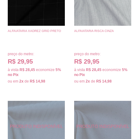
ALFAIATARIA XADREZ GRID PRETO
ALFAIATARIA RISCA CINZA
preço do metro:
preço do metro:
R$ 29,95
R$ 29,95
à vista
R$ 28,45
economize
5%
à vista
R$ 28,45
economize
5%
no Pix
no Pix
ou em
2x
de
R$ 14,98
ou em
2x
de
R$ 14,98