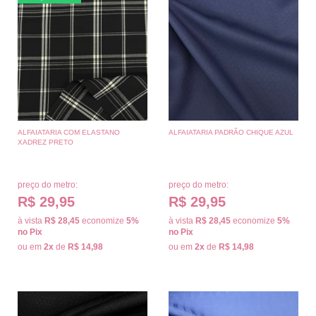
ALFAIATARIA COM ELASTANO
ALFAIATARIA PADRÃO CHIQUE AZUL
XADREZ PRETO
preço do metro:
preço do metro:
R$ 29,95
R$ 29,95
à vista
R$ 28,45
economize
5%
à vista
R$ 28,45
economize
5%
no Pix
no Pix
ou em
2x
de
R$ 14,98
ou em
2x
de
R$ 14,98