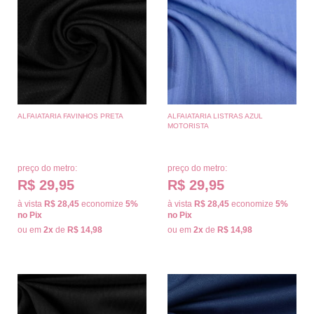
ALFAIATARIA FAVINHOS PRETA
ALFAIATARIA LISTRAS AZUL
MOTORISTA
preço do metro:
preço do metro:
R$ 29,95
R$ 29,95
à vista
R$ 28,45
economize
5%
à vista
R$ 28,45
economize
5%
no Pix
no Pix
ou em
2x
de
R$ 14,98
ou em
2x
de
R$ 14,98