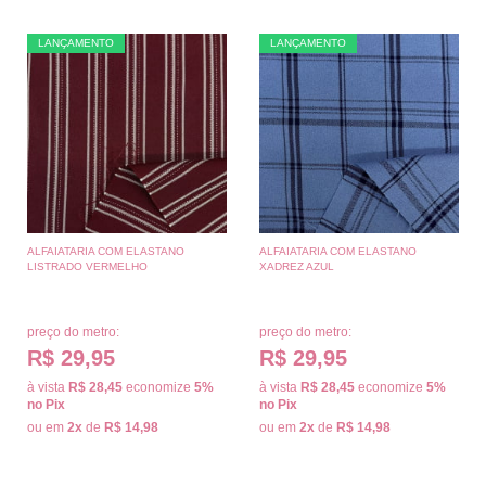
LANÇAMENTO
LANÇAMENTO
ALFAIATARIA COM ELASTANO
ALFAIATARIA COM ELASTANO
LISTRADO VERMELHO
XADREZ AZUL
preço do metro:
preço do metro:
R$ 29,95
R$ 29,95
à vista
R$ 28,45
economize
5%
à vista
R$ 28,45
economize
5%
no Pix
no Pix
ou em
2x
de
R$ 14,98
ou em
2x
de
R$ 14,98