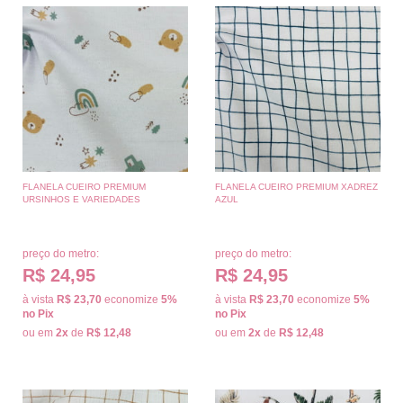
FLANELA CUEIRO PREMIUM
FLANELA CUEIRO PREMIUM XADREZ
URSINHOS E VARIEDADES
AZUL
preço do metro:
preço do metro:
R$ 24,95
R$ 24,95
à vista
R$ 23,70
economize
5%
à vista
R$ 23,70
economize
5%
no Pix
no Pix
ou em
2x
de
R$ 12,48
ou em
2x
de
R$ 12,48