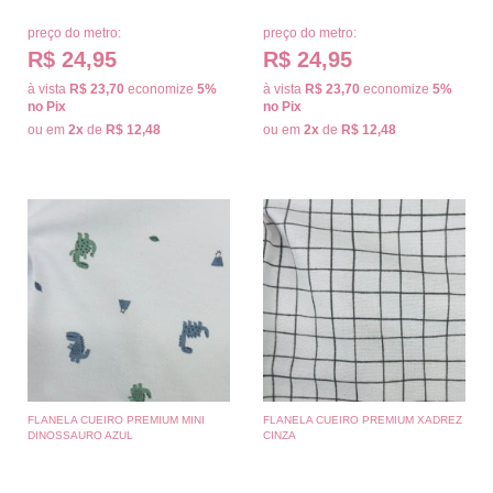
preço do metro:
preço do metro:
R$ 24,95
R$ 24,95
à vista
R$ 23,70
economize
5%
à vista
R$ 23,70
economize
5%
no Pix
no Pix
ou em
2x
de
R$ 12,48
ou em
2x
de
R$ 12,48
FLANELA CUEIRO PREMIUM MINI
FLANELA CUEIRO PREMIUM XADREZ
DINOSSAURO AZUL
CINZA