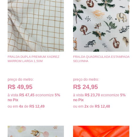
FRALDA DUPLA PREMIUM XADREZ
FRALDA QUADRICULADA ESTAMPADA
MARROM LARGA 1,50M
SELVINHA
preço do metro:
preço do metro:
R$ 49,95
R$ 24,95
à vista
R$ 47,45
economize
5%
à vista
R$ 23,70
economize
5%
no Pix
no Pix
ou em
4x
de
R$ 12,49
ou em
2x
de
R$ 12,48