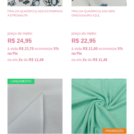
FRALDA QUADRICULADA ESTAMPADA
FRALDA QUADRICULADA MINI
ASTRONAUTA
DINOSSAURO AZUL
preço do metro:
preço do metro:
R$ 24,95
R$ 22,95
à vista
R$ 23,70
economize
5%
à vista
R$ 21,80
economize
5%
no Pix
no Pix
ou em
2x
de
R$ 12,48
ou em
2x
de
R$ 11,48
LANÇAMENTO
PROMOÇÃO