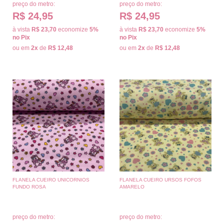
preço do metro:
preço do metro:
R$ 24,95
R$ 24,95
à vista
R$ 23,70
economize
5%
à vista
R$ 23,70
economize
5%
no Pix
no Pix
ou em
2x
de
R$ 12,48
ou em
2x
de
R$ 12,48
FLANELA CUEIRO UNICORNIOS
FLANELA CUEIRO URSOS FOFOS
FUNDO ROSA
AMARELO
preço do metro:
preço do metro: