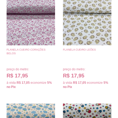
FLANELA CUEIRO CORAÇÕES
FLANELA CUEIRO LEÕES
BELOS
preço do metro:
preço do metro:
R$ 17,95
R$ 17,95
à vista
R$ 17,05
economize
5%
à vista
R$ 17,05
economize
5%
no Pix
no Pix