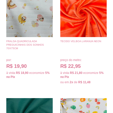
FRALDA QUADRICULADA
TECIDO VELBOA LARANJA NEON
PREGUICINHAS DOS SONHOS
70X75CM
por:
preço do metro:
R$ 19,90
R$ 22,95
à vista
R$ 18,90
economize
5%
à vista
R$ 21,80
economize
5%
no Pix
no Pix
ou em
2x
de
R$ 11,48