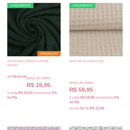
LANÇAMENTO
LANÇAMENTO
PROMOÇÃO
ATOALHADO MÁGICO VERDE
FAVO DE ALGODÃO CRU
MUSGO
de
R$ 24,95
preço do metro:
preço do metro:
R$ 19,95
R$ 59,95
à vista
R$ 18,95
economize
5%
no Pix
à vista
R$ 56,95
economize
5%
no Pix
ou em
5x
de
R$ 11,99