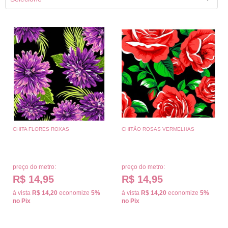
CHITA FLORES ROXAS
CHITÃO ROSAS VERMELHAS
preço do metro:
preço do metro:
R$ 14,95
R$ 14,95
à vista
R$ 14,20
economize
5%
à vista
R$ 14,20
economize
5%
no Pix
no Pix