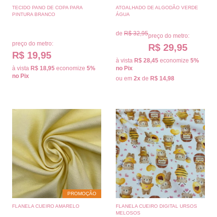
TECIDO PANO DE COPA PARA
ATOALHADO DE ALGODÃO VERDE
PINTURA BRANCO
ÁGUA
de
R$ 32,95
preço do metro:
preço do metro:
R$ 29,95
R$ 19,95
à vista
R$ 28,45
economize
5%
à vista
R$ 18,95
economize
5%
no Pix
no Pix
ou em
2x
de
R$ 14,98
PROMOÇÃO
FLANELA CUEIRO AMARELO
FLANELA CUEIRO DIGITAL URSOS
MELOSOS