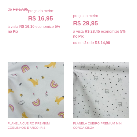
de
R$ 17,95
preço do metro:
preço do metro:
R$ 16,95
R$ 29,95
à vista
R$ 16,10
economize
5%
no Pix
à vista
R$ 28,45
economize
5%
no Pix
ou em
2x
de
R$ 14,98
FLANELA CUEIRO PREMIUM
FLANELA CUEIRO PREMIUM MINI
COELINHOS E ARCO-ÍRIS
COROA CINZA