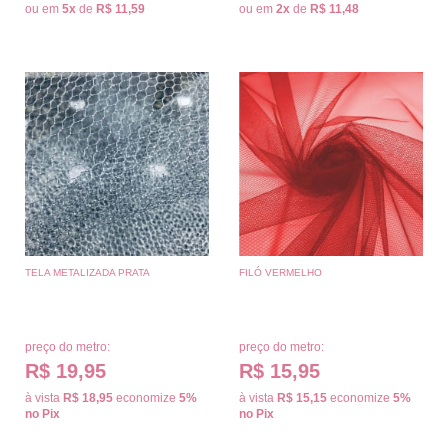
ou em
5x
de
R$ 11,59
ou em
2x
de
R$ 11,48
TELA METALIZADA PRATA
FILÓ VERMELHO
preço do metro:
preço do metro:
R$ 19,95
R$ 15,95
à vista
R$ 18,95
economize
5%
à vista
R$ 15,15
economize
5%
no Pix
no Pix