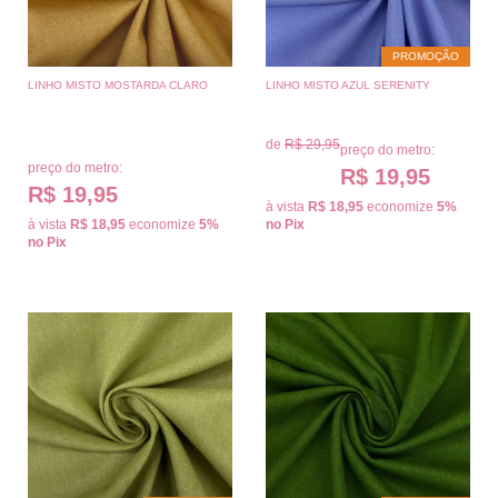
PROMOÇÃO
LINHO MISTO MOSTARDA CLARO
LINHO MISTO AZUL SERENITY
de
R$ 29,95
preço do metro:
preço do metro:
R$ 19,95
R$ 19,95
à vista
R$ 18,95
economize
5%
à vista
R$ 18,95
economize
5%
no Pix
no Pix