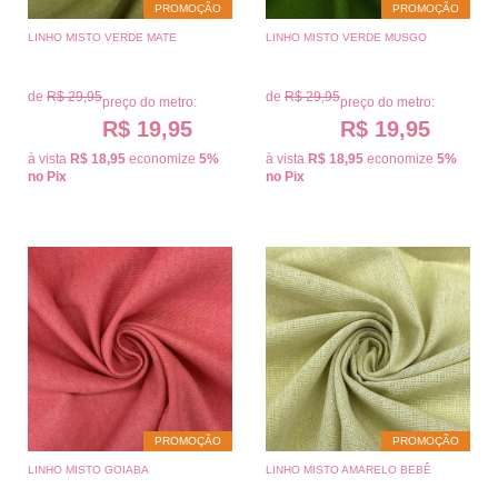
PROMOÇÃO
PROMOÇÃO
LINHO MISTO VERDE MATE
LINHO MISTO VERDE MUSGO
de
R$ 29,95
de
R$ 29,95
preço do metro:
preço do metro:
R$ 19,95
R$ 19,95
à vista
R$ 18,95
economize
5%
à vista
R$ 18,95
economize
5%
no Pix
no Pix
PROMOÇÃO
PROMOÇÃO
LINHO MISTO GOIABA
LINHO MISTO AMARELO BEBÊ