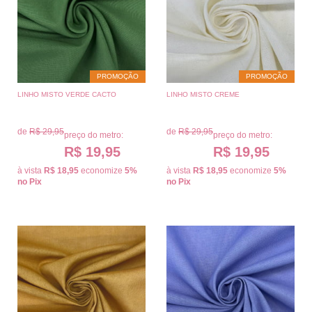
PROMOÇÃO
PROMOÇÃO
LINHO MISTO VERDE CACTO
LINHO MISTO CREME
de
R$ 29,95
de
R$ 29,95
preço do metro:
preço do metro:
R$ 19,95
R$ 19,95
à vista
R$ 18,95
economize
5%
à vista
R$ 18,95
economize
5%
no Pix
no Pix