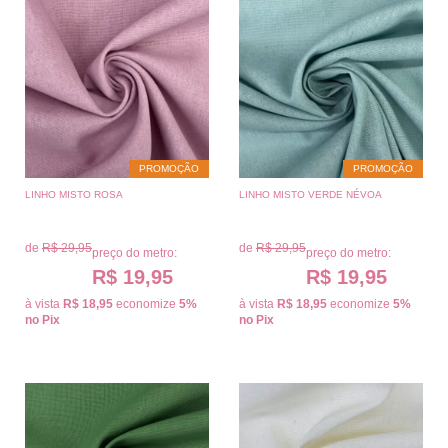
PROMOÇÃO
PROMOÇÃO
LINHO MISTO ROSA
LINHO MISTO VERDE NÉVOA
de
R$ 29,95
de
R$ 29,95
preço do metro:
preço do metro:
R$ 19,95
R$ 19,95
à vista
R$ 18,95
economize
5%
à vista
R$ 18,95
economize
5%
no Pix
no Pix