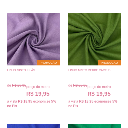
PROMOÇÃO
PROMOÇÃO
LINHO MISTO LILÁS
LINHO MISTO VERDE CACTUS
de
R$ 29,95
de
R$ 29,95
preço do metro:
preço do metro:
R$ 19,95
R$ 19,95
à vista
R$ 18,95
economize
5%
à vista
R$ 18,95
economize
5%
no Pix
no Pix