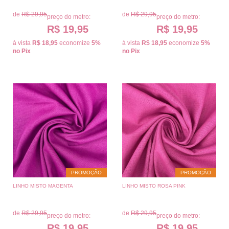
de
R$ 29,95
de
R$ 29,95
preço do metro:
preço do metro:
R$ 19,95
R$ 19,95
à vista
R$ 18,95
economize
5%
à vista
R$ 18,95
economize
5%
no Pix
no Pix
PROMOÇÃO
PROMOÇÃO
LINHO MISTO MAGENTA
LINHO MISTO ROSA PINK
de
R$ 29,95
de
R$ 29,95
preço do metro:
preço do metro:
R$ 19,95
R$ 19,95