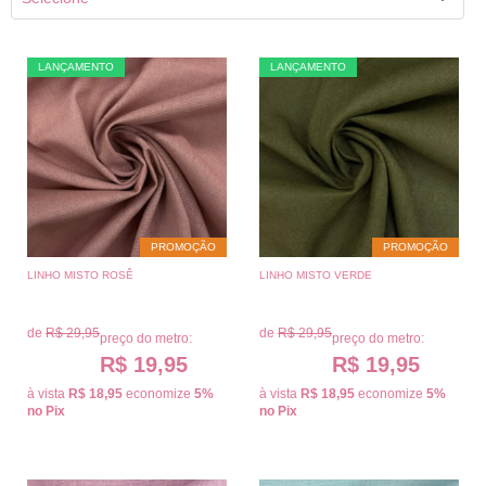
LANÇAMENTO
LANÇAMENTO
PROMOÇÃO
PROMOÇÃO
LINHO MISTO ROSÊ
LINHO MISTO VERDE
de
R$ 29,95
de
R$ 29,95
preço do metro:
preço do metro:
R$ 19,95
R$ 19,95
à vista
R$ 18,95
economize
5%
à vista
R$ 18,95
economize
5%
no Pix
no Pix