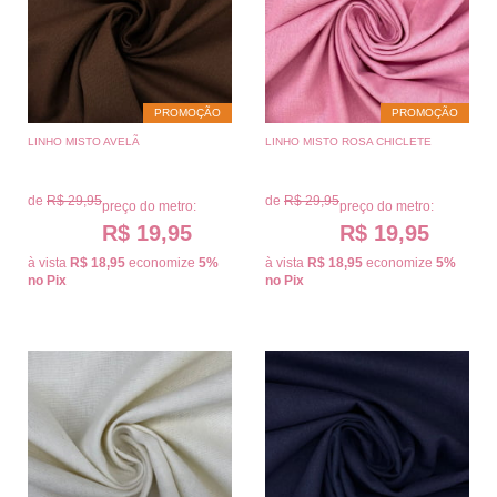
PROMOÇÃO
PROMOÇÃO
LINHO MISTO AVELÃ
LINHO MISTO ROSA CHICLETE
de
R$ 29,95
de
R$ 29,95
preço do metro:
preço do metro:
R$ 19,95
R$ 19,95
à vista
R$ 18,95
economize
5%
à vista
R$ 18,95
economize
5%
no Pix
no Pix