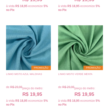
à vista
R$ 18,95
economize
5%
à vista
R$ 18,95
economize
5%
no Pix
no Pix
PROMOÇÃO
PROMOÇÃO
LINHO MISTO AZUL MALDIVAS
LINHO MISTO VERDE MENTA
de
R$ 29,95
de
R$ 29,95
preço do metro:
preço do metro:
R$ 19,95
R$ 19,95
à vista
R$ 18,95
economize
5%
à vista
R$ 18,95
economize
5%
no Pix
no Pix