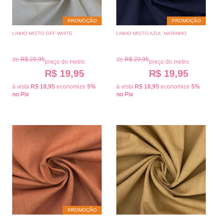
PROMOÇÃO
PROMOÇÃO
LINHO MISTO OFF WHITE
LINHO MISTO AZUL MARINHO
de
R$ 29,95
de
R$ 29,95
preço do metro:
preço do metro:
R$ 19,95
R$ 19,95
à vista
R$ 18,95
economize
5%
à vista
R$ 18,95
economize
5%
no Pix
no Pix
PROMOÇÃO