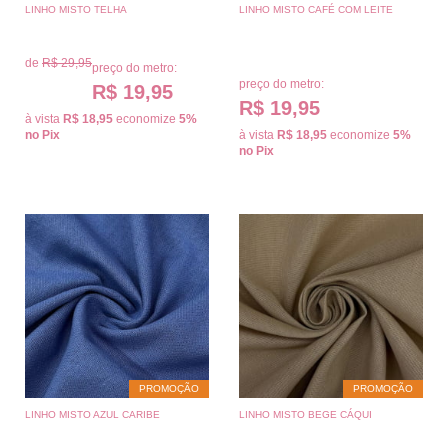
LINHO MISTO TELHA
LINHO MISTO CAFÉ COM LEITE
de
R$ 29,95
preço do metro:
preço do metro:
R$ 19,95
R$ 19,95
à vista
R$ 18,95
economize
5%
no Pix
à vista
R$ 18,95
economize
5%
no Pix
PROMOÇÃO
PROMOÇÃO
LINHO MISTO AZUL CARIBE
LINHO MISTO BEGE CÁQUI