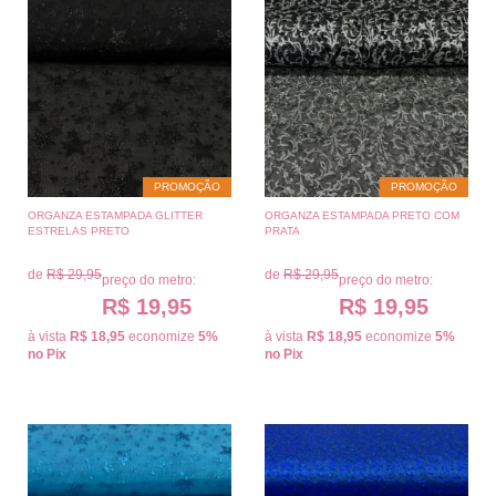
PROMOÇÃO
PROMOÇÃO
ORGANZA ESTAMPADA GLITTER
ORGANZA ESTAMPADA PRETO COM
ESTRELAS PRETO
PRATA
de
R$ 29,95
de
R$ 29,95
preço do metro:
preço do metro:
R$ 19,95
R$ 19,95
à vista
R$ 18,95
economize
5%
à vista
R$ 18,95
economize
5%
no Pix
no Pix