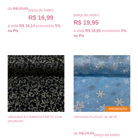
de
R$ 29,95
preço do metro:
preço do metro:
R$ 16,99
R$ 19,95
à vista
R$ 16,14
economize
5%
no Pix
à vista
R$ 18,95
economize
5%
no Pix
PROMOÇÃO
ORGANZA ESTAMPADA PRETO COM
ORGANZA FLOCOS DE NEVE
DOURADO
de
R$ 29,95
preço do metro: