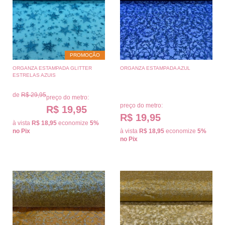
PROMOÇÃO
ORGANZA ESTAMPADA GLITTER
ORGANZA ESTAMPADA AZUL
ESTRELAS AZUIS
de
R$ 29,95
preço do metro:
preço do metro:
R$ 19,95
R$ 19,95
à vista
R$ 18,95
economize
5%
no Pix
à vista
R$ 18,95
economize
5%
no Pix