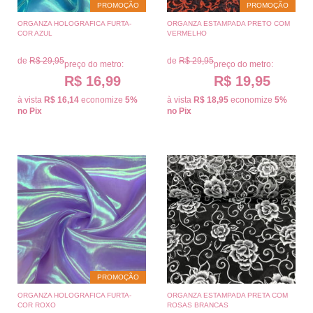
PROMOÇÃO
PROMOÇÃO
ORGANZA HOLOGRAFICA FURTA-
ORGANZA ESTAMPADA PRETO COM
COR AZUL
VERMELHO
de
R$ 29,95
de
R$ 29,95
preço do metro:
preço do metro:
R$ 16,99
R$ 19,95
à vista
R$ 16,14
economize
5%
à vista
R$ 18,95
economize
5%
no Pix
no Pix
PROMOÇÃO
ORGANZA HOLOGRAFICA FURTA-
ORGANZA ESTAMPADA PRETA COM
COR ROXO
ROSAS BRANCAS