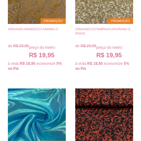
PROMOÇÃO
PROMOÇÃO
ORGANZA ARABESCO AMARELO
ORGANZA ESTAMPADA DOURADO E
PRATA
de
R$ 29,95
de
R$ 29,95
preço do metro:
preço do metro:
R$ 19,95
R$ 19,95
à vista
R$ 18,95
economize
5%
à vista
R$ 18,95
economize
5%
no Pix
no Pix