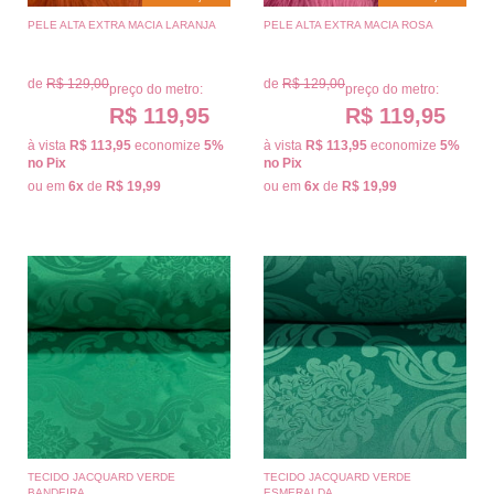
PELE ALTA EXTRA MACIA LARANJA
PELE ALTA EXTRA MACIA ROSA
de
R$ 129,00
de
R$ 129,00
preço do metro:
preço do metro:
R$ 119,95
R$ 119,95
à vista
R$ 113,95
economize
5%
à vista
R$ 113,95
economize
5%
no Pix
no Pix
ou em
6x
de
R$ 19,99
ou em
6x
de
R$ 19,99
TECIDO JACQUARD VERDE
TECIDO JACQUARD VERDE
BANDEIRA
ESMERALDA