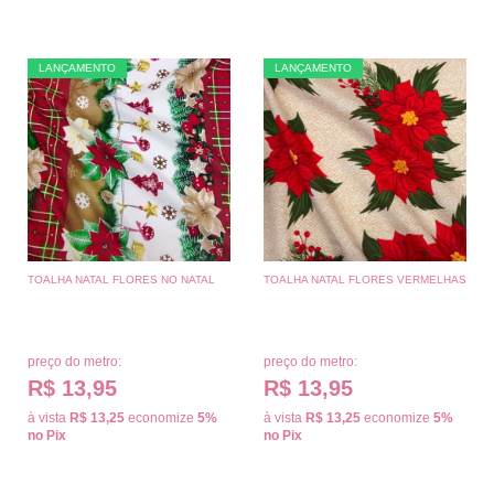
LANÇAMENTO
LANÇAMENTO
TOALHA NATAL FLORES NO NATAL
TOALHA NATAL FLORES VERMELHAS
preço do metro:
preço do metro:
R$ 13,95
R$ 13,95
à vista
R$ 13,25
economize
5%
à vista
R$ 13,25
economize
5%
no Pix
no Pix