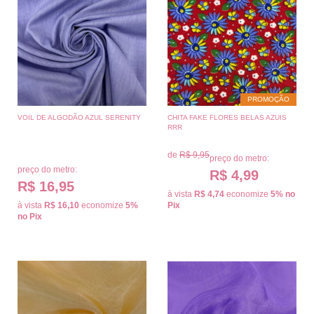
PROMOÇÃO
VOIL DE ALGODÃO AZUL SERENITY
CHITA FAKE FLORES BELAS AZUIS
RRR
de
R$ 9,95
preço do metro:
preço do metro:
R$ 4,99
R$ 16,95
à vista
R$ 4,74
economize
5%
no
à vista
R$ 16,10
economize
5%
Pix
no Pix