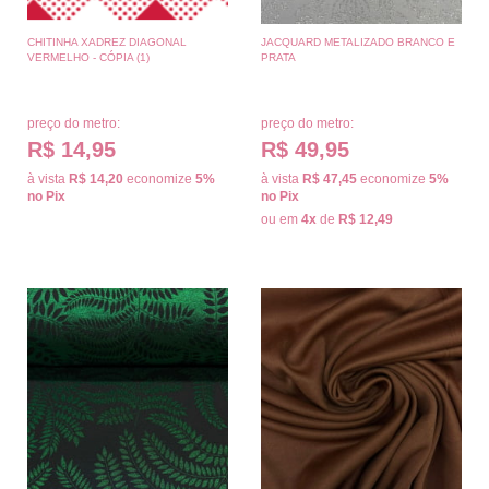
CHITINHA XADREZ DIAGONAL
JACQUARD METALIZADO BRANCO E
VERMELHO - CÓPIA (1)
PRATA
preço do metro:
preço do metro:
R$ 14,95
R$ 49,95
à vista
R$ 14,20
economize
5%
à vista
R$ 47,45
economize
5%
no Pix
no Pix
ou em
4x
de
R$ 12,49