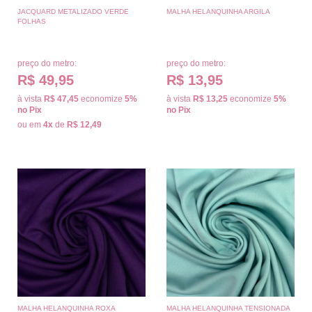
JACQUARD METALIZADO VERDE
MALHA HELANQUINHA ARGILA
FOLHAS
preço do metro:
preço do metro:
R$ 49,95
R$ 13,95
à vista
R$ 47,45
economize
5%
à vista
R$ 13,25
economize
5%
no Pix
no Pix
ou em
4x
de
R$ 12,49
MALHA HELANQUINHA ROXA
MALHA HELANQUINHA TENSIONADA