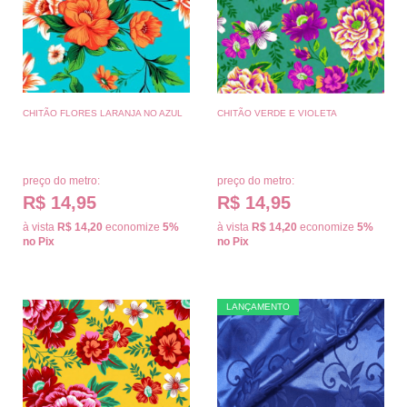
CHITÃO FLORES LARANJA NO AZUL
CHITÃO VERDE E VIOLETA
preço do metro:
preço do metro:
R$ 14,95
R$ 14,95
à vista
R$ 14,20
economize
5%
à vista
R$ 14,20
economize
5%
no Pix
no Pix
LANÇAMENTO