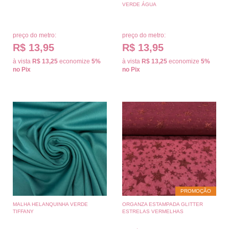
VERDE ÁGUA
preço do metro:
preço do metro:
R$ 13,95
R$ 13,95
à vista
R$ 13,25
economize
5%
à vista
R$ 13,25
economize
5%
no Pix
no Pix
PROMOÇÃO
MALHA HELANQUINHA VERDE
ORGANZA ESTAMPADA GLITTER
TIFFANY
ESTRELAS VERMELHAS