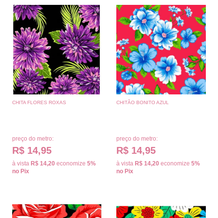
CHITA FLORES ROXAS
CHITÃO BONITO AZUL
preço do metro:
preço do metro:
R$ 14,95
R$ 14,95
à vista
R$ 14,20
economize
5%
à vista
R$ 14,20
economize
5%
no Pix
no Pix