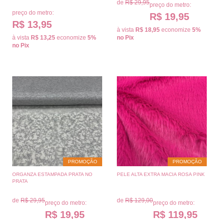
de
R$ 29,95
preço do metro:
preço do metro:
R$ 19,95
R$ 13,95
à vista
R$ 18,95
economize
5%
à vista
R$ 13,25
economize
5%
no Pix
no Pix
PROMOÇÃO
PROMOÇÃO
ORGANZA ESTAMPADA PRATA NO
PELE ALTA EXTRA MACIA ROSA PINK
PRATA
de
R$ 29,95
de
R$ 129,00
preço do metro:
preço do metro:
R$ 19,95
R$ 119,95