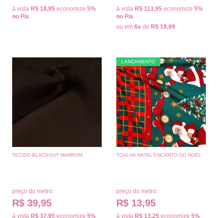
à vista
R$ 18,95
economize
5%
à vista
R$ 113,95
economize
5%
no Pix
no Pix
ou em
6x
de
R$ 19,99
LANÇAMENTO
TECIDO BLACKOUT MARROM
TOALHA NATAL ENCANTO DO NOEL
preço do metro:
preço do metro:
R$ 39,95
R$ 13,95
à vista
R$ 37,95
economize
5%
à vista
R$ 13,25
economize
5%