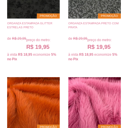
PROMOÇÃO
PROMOÇÃO
ORGANZA ESTAMPADA GLITTER
ORGANZA ESTAMPADA PRETO COM
ESTRELAS PRETO
PRATA
de
R$ 29,95
de
R$ 29,95
preço do metro:
preço do metro:
R$ 19,95
R$ 19,95
à vista
R$ 18,95
economize
5%
à vista
R$ 18,95
economize
5%
no Pix
no Pix
PROMOÇÃO
PROMOÇÃO