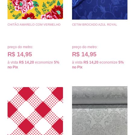
CHITÃO AMARELO COM VERMELHO
CETIM BROCADO AZUL ROYAL
preço do metro:
preço do metro:
R$ 14,95
R$ 14,95
à vista
R$ 14,20
economize
5%
à vista
R$ 14,20
economize
5%
no Pix
no Pix