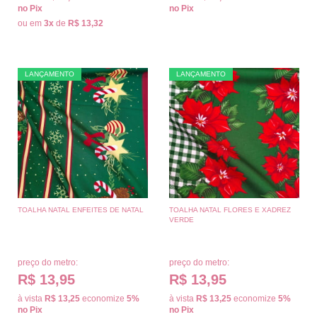
no Pix
no Pix
ou em
3x
de
R$ 13,32
LANÇAMENTO
LANÇAMENTO
TOALHA NATAL ENFEITES DE NATAL
TOALHA NATAL FLORES E XADREZ
VERDE
preço do metro:
preço do metro:
R$ 13,95
R$ 13,95
à vista
R$ 13,25
economize
5%
à vista
R$ 13,25
economize
5%
no Pix
no Pix