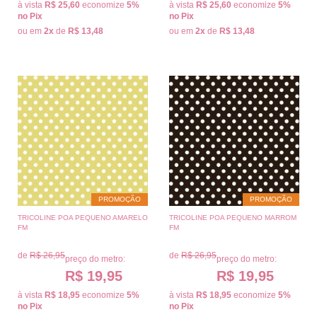
à vista
R$ 25,60
economize
5%
à vista
R$ 25,60
economize
5%
no Pix
no Pix
ou em
2x
de
R$ 13,48
ou em
2x
de
R$ 13,48
PROMOÇÃO
PROMOÇÃO
TRICOLINE POA PEQUENO AMARELO
TRICOLINE POA PEQUENO MARROM
FM
FM
de
R$ 26,95
de
R$ 26,95
preço do metro:
preço do metro:
R$ 19,95
R$ 19,95
à vista
R$ 18,95
economize
5%
à vista
R$ 18,95
economize
5%
no Pix
no Pix