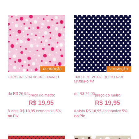
PROMOÇÃO
PROMOÇÃO
TRICOLINE POA ROSA E BRANCO
TRICOLINE POA PEQUENO AZUL
MARINHO FM
de
R$ 26,95
de
R$ 26,95
preço do metro:
preço do metro:
R$ 19,95
R$ 19,95
à vista
R$ 18,95
economize
5%
à vista
R$ 18,95
economize
5%
no Pix
no Pix