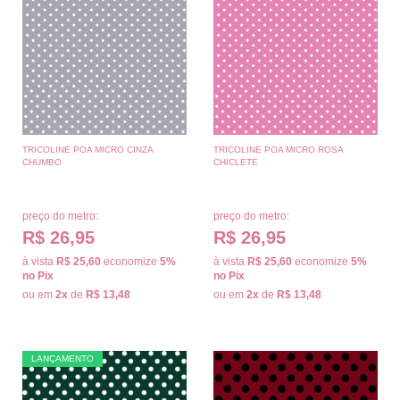
TRICOLINE POA MICRO CINZA
TRICOLINE POA MICRO ROSA
CHUMBO
CHICLETE
preço do metro:
preço do metro:
R$ 26,95
R$ 26,95
à vista
R$ 25,60
economize
5%
à vista
R$ 25,60
economize
5%
no Pix
no Pix
ou em
2x
de
R$ 13,48
ou em
2x
de
R$ 13,48
LANÇAMENTO