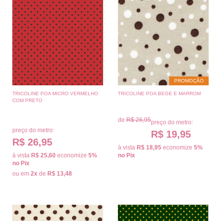
PROMOÇÃO
TRICOLINE POA MICRO VERMELHO
TRICOLINE POA BEGE E MARROM
COM PRETO
de
R$ 26,95
preço do metro:
preço do metro:
R$ 19,95
R$ 26,95
à vista
R$ 18,95
economize
5%
à vista
R$ 25,60
economize
5%
no Pix
no Pix
ou em
2x
de
R$ 13,48