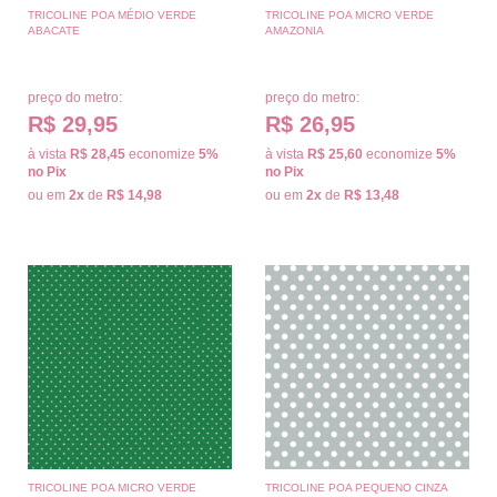
TRICOLINE POA MÉDIO VERDE
TRICOLINE POA MICRO VERDE
ABACATE
AMAZONIA
preço do metro:
preço do metro:
R$ 29,95
R$ 26,95
à vista
R$ 28,45
economize
5%
à vista
R$ 25,60
economize
5%
no Pix
no Pix
ou em
2x
de
R$ 14,98
ou em
2x
de
R$ 13,48
TRICOLINE POA MICRO VERDE
TRICOLINE POA PEQUENO CINZA