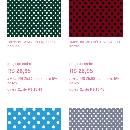
TRICOLINE POA PEQUENO VERDE
TRICOLINE POA MÉDIO VERMELHO E
ESCURO
PRETO
preço do metro:
preço do metro:
R$ 26,95
R$ 26,95
à vista
R$ 25,60
economize
5%
à vista
R$ 25,60
economize
5%
no Pix
no Pix
ou em
2x
de
R$ 13,48
ou em
2x
de
R$ 13,48