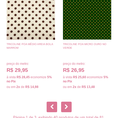
TRICOLINE POA MÉDIO AREIA BOLA
TRICOLINE POA MICRO OURO NO
MARROM
VERDE
preço do metro:
preço do metro:
R$ 29,95
R$ 26,95
à vista
R$ 28,45
economize
5%
à vista
R$ 25,60
economize
5%
no Pix
no Pix
ou em
2x
de
R$ 14,98
ou em
2x
de
R$ 13,48
Página 1 de 3, exibindo 40 produtos de um total de 81.