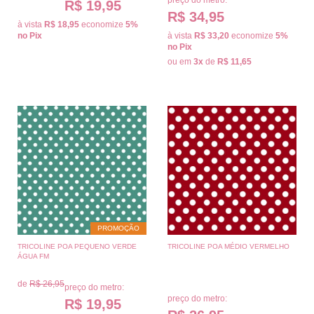
R$ 19,95
R$ 34,95
à vista
R$ 18,95
economize
5%
no Pix
à vista
R$ 33,20
economize
5%
no Pix
ou em
3x
de
R$ 11,65
PROMOÇÃO
TRICOLINE POA PEQUENO VERDE
TRICOLINE POA MÉDIO VERMELHO
ÁGUA FM
de
R$ 26,95
preço do metro:
preço do metro:
R$ 19,95