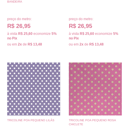
BANDEIRA
preço do metro:
preço do metro:
R$ 26,95
R$ 26,95
à vista
R$ 25,60
economize
5%
à vista
R$ 25,60
economize
5%
no Pix
no Pix
ou em
2x
de
R$ 13,48
ou em
2x
de
R$ 13,48
TRICOLINE POA PEQUENO LILÁS
TRICOLINE POA PEQUENO ROSA
CHICLETE