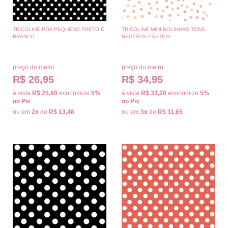
TRICOLINE POA PEQUENO PRETO E
TRICOLINE MINI BOLINHAS TONS
BRANCO
NEUTROS PÁSTEIS
preço do metro:
preço do metro:
R$ 26,95
R$ 34,95
à vista
R$ 25,60
economize
5%
à vista
R$ 33,20
economize
5%
no Pix
no Pix
ou em
2x
de
R$ 13,48
ou em
3x
de
R$ 11,65