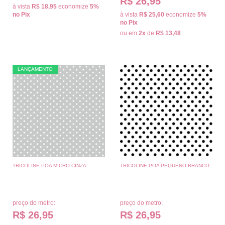
R$ 26,95
à vista
R$ 18,95
economize
5%
no Pix
à vista
R$ 25,60
economize
5%
no Pix
ou em
2x
de
R$ 13,48
LANÇAMENTO
TRICOLINE POA MICRO CINZA
TRICOLINE POA PEQUENO BRANCO
preço do metro:
preço do metro:
R$ 26,95
R$ 26,95