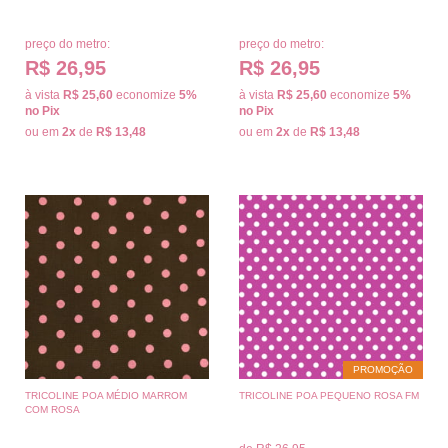
preço do metro:
preço do metro:
R$ 26,95
R$ 26,95
à vista
R$ 25,60
economize
5%
à vista
R$ 25,60
economize
5%
no Pix
no Pix
ou em
2x
de
R$ 13,48
ou em
2x
de
R$ 13,48
PROMOÇÃO
TRICOLINE POA MÉDIO MARROM
TRICOLINE POA PEQUENO ROSA FM
COM ROSA