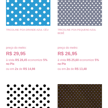
TRICOLINE POA GRANDE AZUL CÉU
TRICOLINE POA PEQUENO AZUL
BEBÊ
preço do metro:
preço do metro:
R$ 29,95
R$ 26,95
à vista
R$ 28,45
economize
5%
à vista
R$ 25,60
economize
5%
no Pix
no Pix
ou em
2x
de
R$ 14,98
ou em
2x
de
R$ 13,48