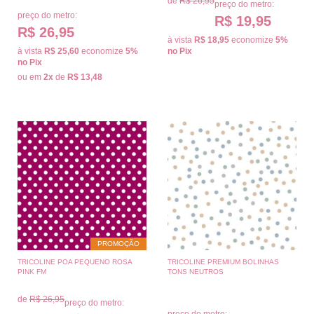
de
R$ 26,95
preço do metro:
preço do metro:
R$ 19,95
R$ 26,95
à vista
R$ 18,95
economize
5%
à vista
R$ 25,60
economize
5%
no Pix
no Pix
ou em
2x
de
R$ 13,48
PROMOÇÃO
TRICOLINE POA PEQUENO ROSA
TRICOLINE PREMIUM BOLINHAS
PINK FM
TONS NEUTROS
de
R$ 26,95
preço do metro:
preço do metro: