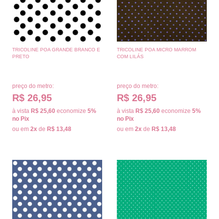
TRICOLINE POA GRANDE BRANCO E
TRICOLINE POA MICRO MARROM
PRETO
COM LILÁS
preço do metro:
preço do metro:
R$ 26,95
R$ 26,95
à vista
R$ 25,60
economize
5%
à vista
R$ 25,60
economize
5%
no Pix
no Pix
ou em
2x
de
R$ 13,48
ou em
2x
de
R$ 13,48