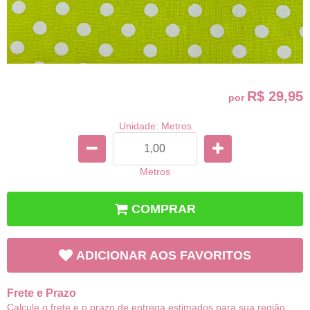
R$ 29,95
por
Unidade: Metros
Metros
COMPRAR
ADICIONAR AOS FAVORITOS
Frete e Prazo
Calcule o frete e o prazo de entrega estimados para sua região: