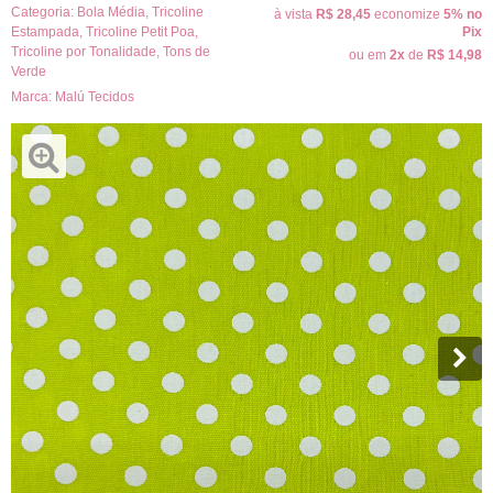
Categoria:
Bola Média
,
Tricoline
à vista
R$ 28,45
economize
5%
no
Estampada
,
Tricoline Petit Poa
,
Pix
Tricoline por Tonalidade
,
Tons de
ou em
2x
de
R$ 14,98
Verde
Marca:
Malú Tecidos