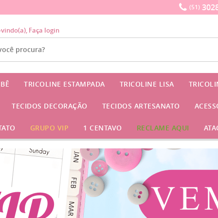
3028
(51)
-vindo(a),
Faça login
EBÊ
TRICOLINE ESTAMPADA
TRICOLINE LISA
TRICOL
TECIDOS DECORAÇÃO
TECIDOS ARTESANATO
ACESS
TATO
GRUPO VIP
1 CENTAVO
RECLAME AQUI
ATA