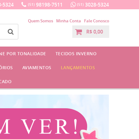
-5324
98198-7511
3028-5324
(51)
(51)
Quem Somos
Minha Conta
Fale Conosco
R$ 0,00
INE POR TONALIDADE
TECIDOS INVERNO
ÓRIOS
AVIAMENTOS
LANÇAMENTOS
CADO