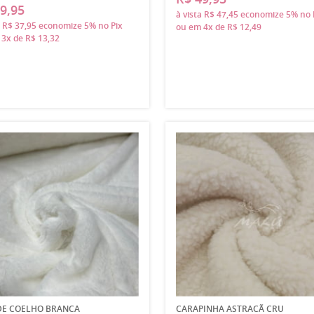
9,95
à vista
R$ 47,45
economize
5%
no 
a
R$ 37,95
economize
5%
no Pix
ou em
4x
de
R$ 12,49
m
3x
de
R$ 13,32
DE COELHO BRANCA
CARAPINHA ASTRACÃ CRU