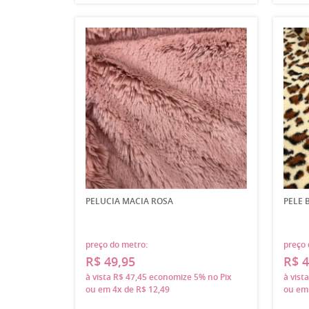
PELUCIA MACIA ROSA
PELE 
preço do metro:
preço 
R$ 49,95
R$ 4
à vista
R$ 47,45
economize
5%
no Pix
à vist
ou em
4x
de
R$ 12,49
ou e