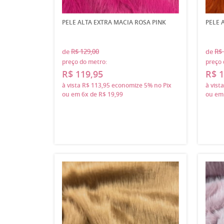
PELE ALTA EXTRA MACIA ROSA PINK
PELE 
de
R$ 129,00
de
R$ 
preço do metro:
preço 
R$ 119,95
R$ 1
à vista
R$ 113,95
economize
5%
no Pix
à vist
ou em
6x
de
R$ 19,99
ou e