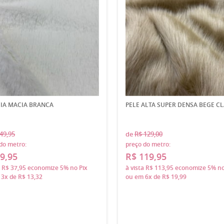
IA MACIA BRANCA
PELE ALTA SUPER DENSA BEGE C
49,95
de
R$ 129,00
do metro:
preço do metro:
9,95
R$ 119,95
a
R$ 37,95
economize
5%
no Pix
à vista
R$ 113,95
economize
5%
no
m
3x
de
R$ 13,32
ou em
6x
de
R$ 19,99