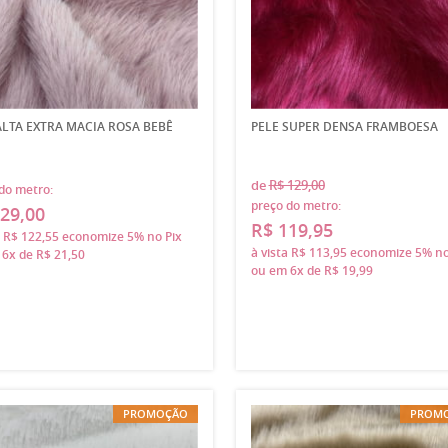
ALTA EXTRA MACIA ROSA BEBÊ
PELE SUPER DENSA FRAMBOESA
de
R$ 129,00
do metro:
preço do metro:
29,00
R$ 119,95
a
R$ 122,55
economize
5%
no Pix
à vista
R$ 113,95
economize
5%
no
m
6x
de
R$ 21,50
ou em
6x
de
R$ 19,99
PROMOÇÃO
PROM