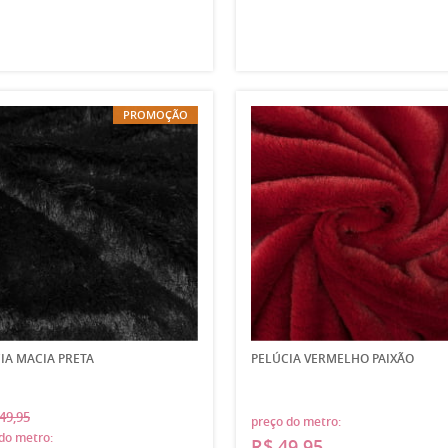
PROMOÇÃO
IA MACIA PRETA
PELÚCIA VERMELHO PAIXÃO
49,95
preço do metro:
do metro:
R$ 49,95