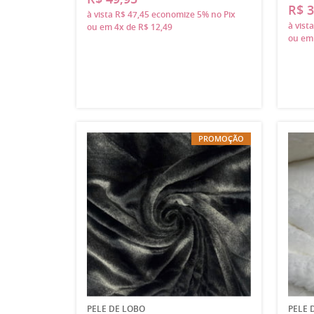
R$ 3
à vista
R$ 47,45
economize
5%
no Pix
à vist
ou em
4x
de
R$ 12,49
ou e
PROMOÇÃO
PELE DE LOBO
PELE 