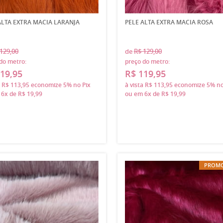
ALTA EXTRA MACIA LARANJA
PELE ALTA EXTRA MACIA ROSA
129,00
de
R$ 129,00
do metro:
preço do metro:
19,95
R$ 119,95
a
R$ 113,95
economize
5%
no Pix
à vista
R$ 113,95
economize
5%
no
m
6x
de
R$ 19,99
ou em
6x
de
R$ 19,99
PROM