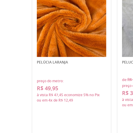
PELÚCIA LARANJA
PELUC
de
R$ 
preço do metro:
preço 
R$ 49,95
R$ 3
à vista
R$ 47,45
economize
5%
no Pix
à vist
ou em
4x
de
R$ 12,49
ou e