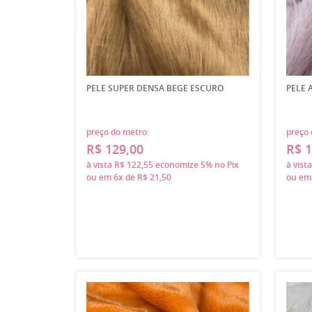
PELE SUPER DENSA BEGE ESCURO
PELE 
preço do metro:
preço 
R$ 129,00
R$ 1
à vista
R$ 122,55
economize
5%
no Pix
à vist
ou em
6x
de
R$ 21,50
ou e