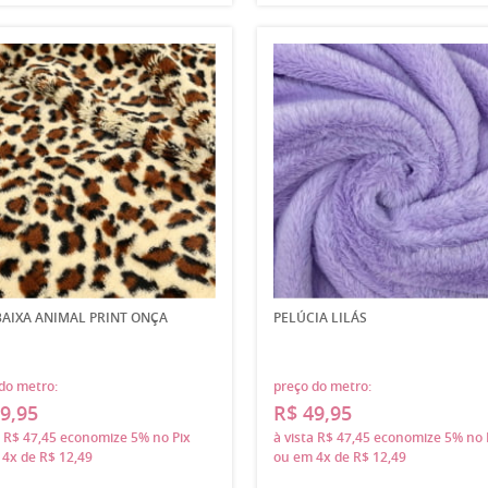
BAIXA ANIMAL PRINT ONÇA
PELÚCIA LILÁS
do metro:
preço do metro:
9,95
R$ 49,95
a
R$ 47,45
economize
5%
no Pix
à vista
R$ 47,45
economize
5%
no 
m
4x
de
R$ 12,49
ou em
4x
de
R$ 12,49