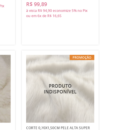
R$ 99,89
Pix
à vista
R$ 94,90
economize
5%
no Pix
ou em
6x
de
R$ 16,65
PROMOÇÃO
CORTE 0,70X1,50CM PELE ALTA SUPER