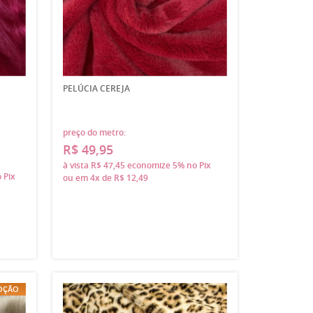
PELÚCIA CEREJA
preço do metro:
R$ 49,95
à vista
R$ 47,45
economize
5%
no Pix
 Pix
ou em
4x
de
R$ 12,49
OÇÃO