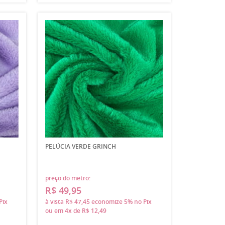
PELÚCIA VERDE GRINCH
preço do metro:
R$ 49,95
Pix
à vista
R$ 47,45
economize
5%
no Pix
ou em
4x
de
R$ 12,49