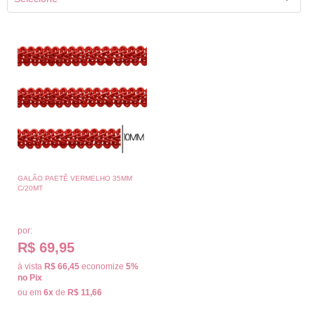
GALÃO PAETÊ VERMELHO 35MM
C/20MT
por:
R$ 69,95
à vista
R$ 66,45
economize
5%
no Pix
ou em
6x
de
R$ 11,66