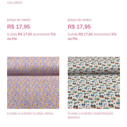
COLORIDO
preço do metro:
preço do metro:
R$ 17,95
R$ 17,95
à vista
R$ 17,05
economize
5%
à vista
R$ 17,05
economize
5%
no Pix
no Pix
FLANELA CUEIRO FLORAL ROSA
FLANELA CUEIRO CONSTRUÇÃO
BRANCO