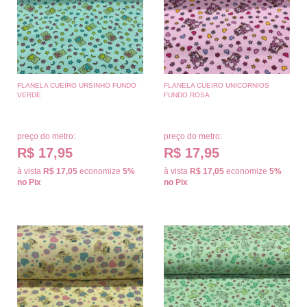
FLANELA CUEIRO URSINHO FUNDO
FLANELA CUEIRO UNICORNIOS
VERDE
FUNDO ROSA
preço do metro:
preço do metro:
R$ 17,95
R$ 17,95
à vista
R$ 17,05
economize
5%
à vista
R$ 17,05
economize
5%
no Pix
no Pix