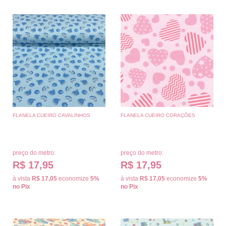
FLANELA CUEIRO CAVALINHOS
FLANELA CUEIRO CORAÇÕES
preço do metro:
preço do metro:
R$ 17,95
R$ 17,95
à vista
R$ 17,05
economize
5%
à vista
R$ 17,05
economize
5%
no Pix
no Pix