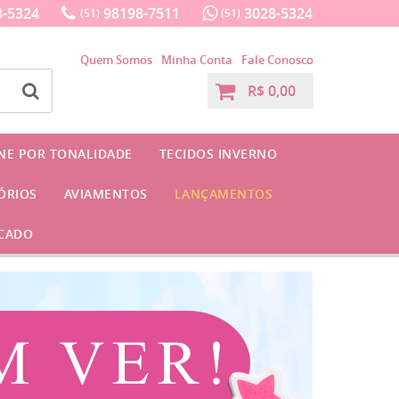
-5324
98198-7511
3028-5324
(51)
(51)
Quem Somos
Minha Conta
Fale Conosco
R$ 0,00
INE POR TONALIDADE
TECIDOS INVERNO
ÓRIOS
AVIAMENTOS
LANÇAMENTOS
CADO