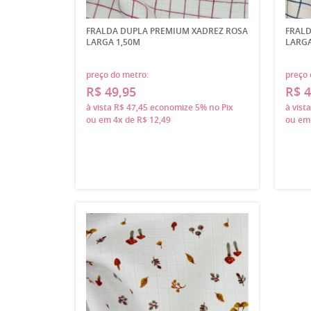
FRALDA DUPLA PREMIUM XADREZ ROSA
FRALD
LARGA 1,50M
LARGA
preço do metro:
preço 
R$ 49,95
R$ 4
à vista
R$ 47,45
economize
5%
no Pix
à vist
ou em
4x
de
R$ 12,49
ou e