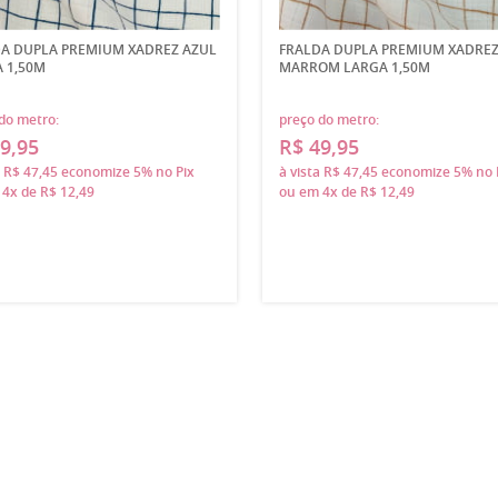
A DUPLA PREMIUM XADREZ AZUL
FRALDA DUPLA PREMIUM XADRE
 1,50M
MARROM LARGA 1,50M
do metro:
preço do metro:
9,95
R$ 49,95
a
R$ 47,45
economize
5%
no Pix
à vista
R$ 47,45
economize
5%
no 
m
4x
de
R$ 12,49
ou em
4x
de
R$ 12,49