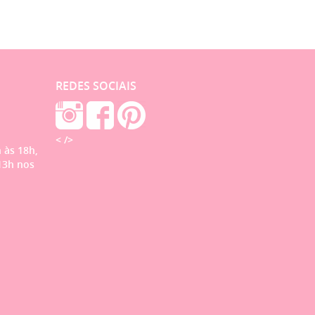
REDES SOCIAIS
< />
 às 18h,
13h nos