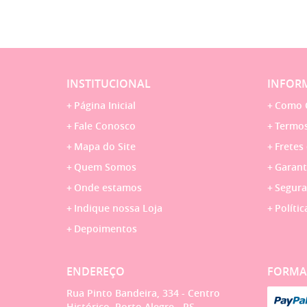
INSTITUCIONAL
INFORM
Página Inicial
Como 
Fale Conosco
Termos
Mapa do Site
Fretes
Quem Somos
Garant
Onde estamos
Segura
Indique nossa Loja
Polític
Depoimentos
ENDEREÇO
FORMA
Rua Pinto Bandeira, 334
-
Centro
Histórico, Porto Alegre
-
RS