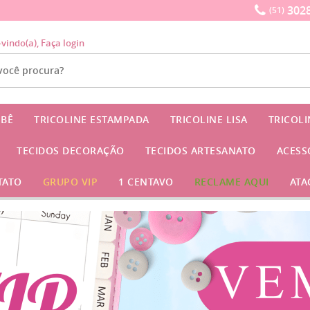
3028
(51)
-vindo(a),
Faça login
EBÊ
TRICOLINE ESTAMPADA
TRICOLINE LISA
TRICOL
TECIDOS DECORAÇÃO
TECIDOS ARTESANATO
ACESS
TATO
GRUPO VIP
1 CENTAVO
RECLAME AQUI
ATA