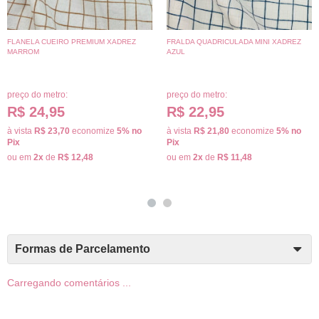
FLANELA CUEIRO PREMIUM XADREZ
FRALDA QUADRICULADA MINI XADREZ
MARROM
AZUL
preço do metro:
preço do metro:
R$ 24,95
R$ 22,95
à vista
R$ 23,70
economize
5%
no
à vista
R$ 21,80
economize
5%
no
Pix
Pix
ou em
2x
de
R$ 12,48
ou em
2x
de
R$ 11,48
Formas de Parcelamento
Carregando comentários ...