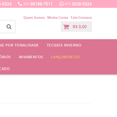
-5324
98198-7511
3028-5324
(51)
(51)
Quem Somos
Minha Conta
Fale Conosco
R$ 0,00
INE POR TONALIDADE
TECIDOS INVERNO
ÓRIOS
AVIAMENTOS
LANÇAMENTOS
CADO