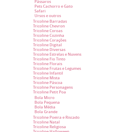
Pássaros
Pets Cachorro e Gato
Safari
Ursos e outros
Tricoline Barradas
Tricoline Chevron
Tricoline Coroas
Tricoline Cozinha
Tricoline Corações
Tricoline Digital
Tricoline Diversas
Tricoline Estrelas e Nuvens
Tricoline Fio Tinto
Tricoline Florais
Tricoline Frutas e Legumes
Tricoline Infantil
Tricoline Mista
Tricoline Páscoa
Tricoline Personagens
Tricoline Petit Poa
Bola Micro
Bola Pequena
Bola Média
Bola Grande
Tricoline Poeira e Riscado
Tricoline Natal
Tricoline Religiosa
Tricoline Halloween