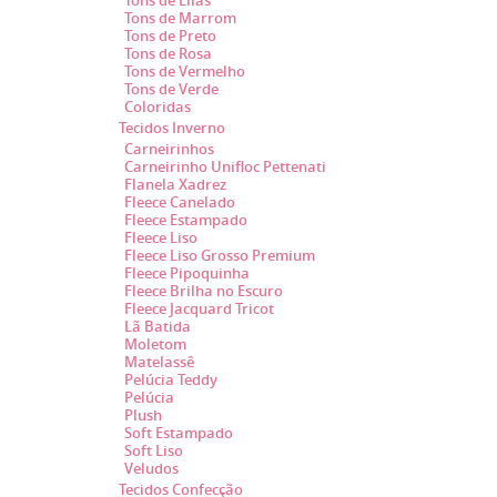
Tons de Lilás
Tons de Marrom
Tons de Preto
Tons de Rosa
Tons de Vermelho
Tons de Verde
Coloridas
Tecidos Inverno
Carneirinhos
Carneirinho Unifloc Pettenati
Flanela Xadrez
Fleece Canelado
Fleece Estampado
Fleece Liso
Fleece Liso Grosso Premium
Fleece Pipoquinha
Fleece Brilha no Escuro
Fleece Jacquard Tricot
Lã Batida
Moletom
Matelassê
Pelúcia Teddy
Pelúcia
Plush
Soft Estampado
Soft Liso
Veludos
Tecidos Confecção