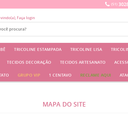
3028
(51)
-vindo(a),
Faça login
EBÊ
TRICOLINE ESTAMPADA
TRICOLINE LISA
TRICOL
TECIDOS DECORAÇÃO
TECIDOS ARTESANATO
ACESS
TATO
GRUPO VIP
1 CENTAVO
RECLAME AQUI
ATA
MAPA DO SITE