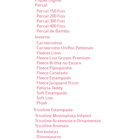
Piquet Digital
Percal
Percal 150 Fios
Percal 200 Fios
Percal 300 Fios
Percal 400 Fios
Percal de Bambu
Inverno
Carneirinhos
Carneirinho Unifloc Pettenati
Fleeces Lisos
Fleece Liso Grosso Premium
Fleece Brilha no Escuro
Fleece Pipoquinha
Fleece Canelado
Fleece Estampado
Fleece Jacquard Tricot
Pelúcia Teddy
Soft Estampado
Soft Liso
Plush
Tricoline Estampada
Tricoline Minimalista Infantil
Tricoline Arabescos e Ornamentos
Tricoline Animais
Borboletas
Dinossauros