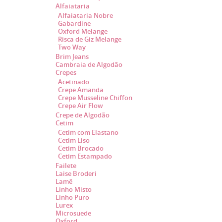
Alfaiataria
Alfaiataria Nobre
Gabardine
Oxford Melange
Risca de Giz Melange
Two Way
Brim Jeans
Cambraia de Algodão
Crepes
Acetinado
Crepe Amanda
Crepe Musseline Chiffon
Crepe Air Flow
Crepe de Algodão
Cetim
Cetim com Elastano
Cetim Liso
Cetim Brocado
Cetim Estampado
Failete
Laise Broderi
Lamê
Linho Misto
Linho Puro
Lurex
Microsuede
Oxford