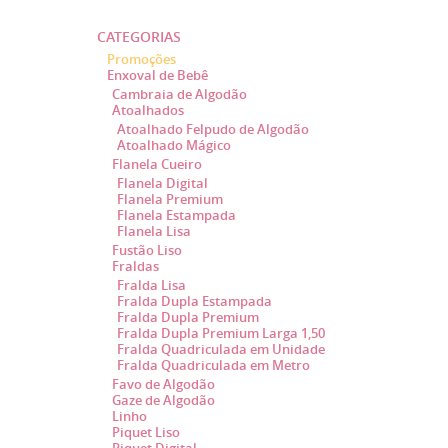
CATEGORIAS
Promoções
Enxoval de Bebê
Cambraia de Algodão
Atoalhados
Atoalhado Felpudo de Algodão
Atoalhado Mágico
Flanela Cueiro
Flanela Digital
Flanela Premium
Flanela Estampada
Flanela Lisa
Fustão Liso
Fraldas
Fralda Lisa
Fralda Dupla Estampada
Fralda Dupla Premium
Fralda Dupla Premium Larga 1,50
Fralda Quadriculada em Unidade
Fralda Quadriculada em Metro
Favo de Algodão
Gaze de Algodão
Linho
Piquet Liso