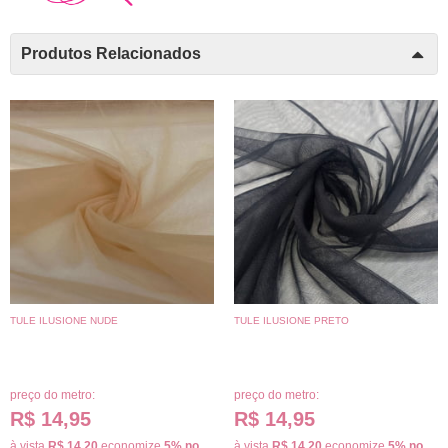
Produtos Relacionados
TULE ILUSIONE NUDE
TULE ILUSIONE PRETO
preço do metro:
preço do metro:
R$ 14,95
R$ 14,95
à vista
R$ 14,20
economize
5%
no
à vista
R$ 14,20
economize
5%
no