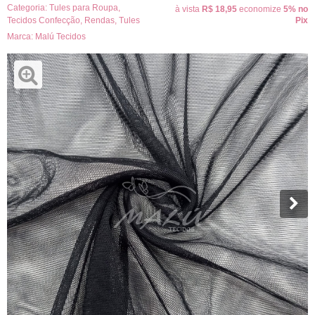
Categoria:
Tules para Roupa
,
à vista
R$ 18,95
economize
5%
no
Tecidos Confecção
,
Rendas
,
Tules
Pix
Marca:
Malú Tecidos