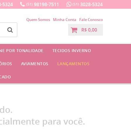
-5324
98198-7511
3028-5324
(51)
(51)
Quem Somos
Minha Conta
Fale Conosco
R$ 0,00
INE POR TONALIDADE
TECIDOS INVERNO
ÓRIOS
AVIAMENTOS
LANÇAMENTOS
CADO
do.
ialmente para você.