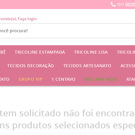
3028
(51)
-vindo(a),
Faça login
EBÊ
TRICOLINE ESTAMPADA
TRICOLINE LISA
TRICOL
TECIDOS DECORAÇÃO
TECIDOS ARTESANATO
ACESS
TATO
GRUPO VIP
1 CENTAVO
RECLAME AQUI
ATA
item solicitado não foi encontra
ns produtos selecionados espec