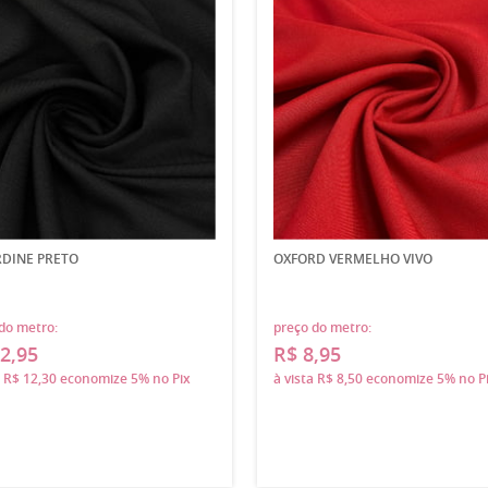
DINE PRETO
OXFORD VERMELHO VIVO
do metro:
preço do metro:
2,95
R$ 8,95
a
R$ 12,30
economize
5%
no Pix
à vista
R$ 8,50
economize
5%
no P