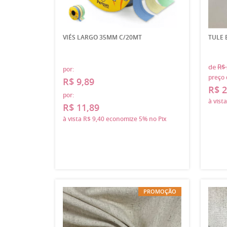
VIÉS LARGO 35MM C/20MT
TULE
de
R$ 
por:
preço 
R$ 9,89
R$ 2
por:
à vist
R$ 11,89
à vista
R$ 9,40
economize
5%
no Pix
PROMOÇÃO