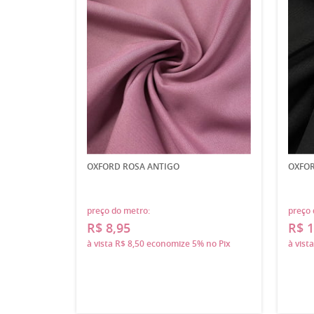
OXFORD ROSA ANTIGO
OXFOR
preço do metro:
preço 
R$ 8,95
R$ 1
à vista
R$ 8,50
economize
5%
no Pix
à vist