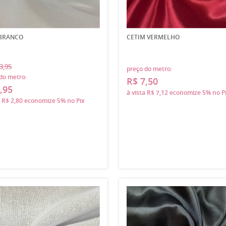
 BRANCO
CETIM VERMELHO
3,95
preço do metro:
do metro:
R$ 7,50
,95
à vista
R$ 7,12
economize
5%
no P
a
R$ 2,80
economize
5%
no Pix