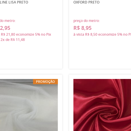
LINE LISA PRETO
OXFORD PRETO
do metro:
preço do metro:
2,95
R$ 8,95
a
R$ 21,80
economize
5%
no Pix
à vista
R$ 8,50
economize
5%
no P
m
2x
de
R$ 11,48
PROMOÇÃO