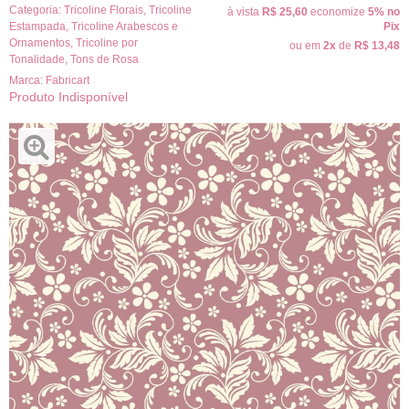
Categoria:
Tricoline Florais
,
Tricoline
à vista
R$ 25,60
economize
5%
no
Estampada
,
Tricoline Arabescos e
Pix
Ornamentos
,
Tricoline por
ou em
2x
de
R$ 13,48
Tonalidade
,
Tons de Rosa
Marca:
Fabricart
Produto Indisponível