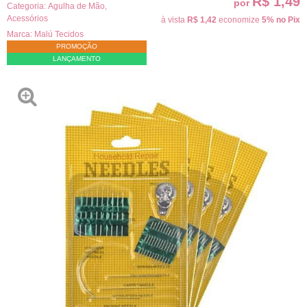
R$ 1,49
por
Categoria:
Agulha de Mão
,
Acessórios
à vista
R$ 1,42
economize
5%
no Pix
Marca:
Malú Tecidos
PROMOÇÃO
LANÇAMENTO