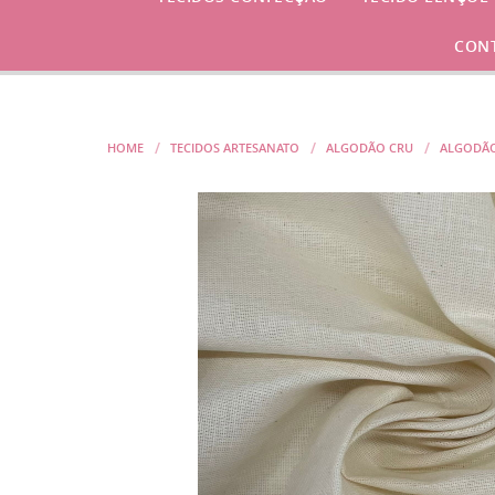
CON
HOME
TECIDOS ARTESANATO
ALGODÃO CRU
ALGODÃO