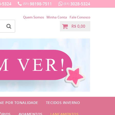
-5324
98198-7511
3028-5324
(51)
(51)
Quem Somos
Minha Conta
Fale Conosco
R$ 0,00
INE POR TONALIDADE
TECIDOS INVERNO
ÓRIOS
AVIAMENTOS
LANÇAMENTOS