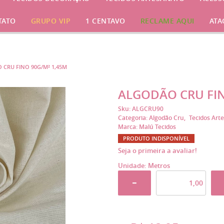
TATO
GRUPO VIP
1 CENTAVO
RECLAME AQUI
ATA
 CRU FINO 90G/M² 1,45M
ALGODÃO CRU FIN
Sku:
ALGCRU90
Categoria:
Algodão Cru
Tecidos Art
Marca:
Malú Tecidos
PRODUTO INDISPONÍVEL
Seja o primeira a avaliar!
Unidade: Metros