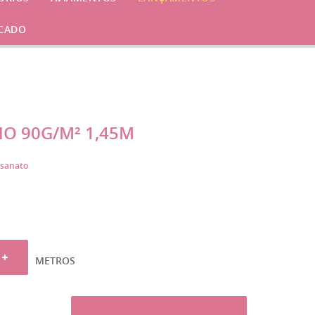
CADO
O 90G/M² 1,45M
esanato
METROS