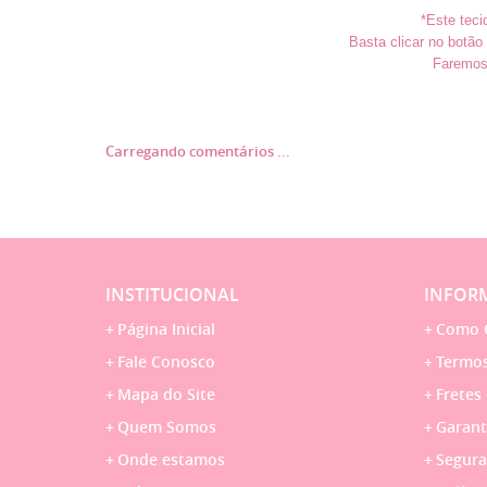
*Este teci
Basta clicar no botã
Faremos 
Carregando comentários ...
INSTITUCIONAL
INFORM
Página Inicial
Como 
Fale Conosco
Termos
Mapa do Site
Fretes
Quem Somos
Garant
Onde estamos
Segura