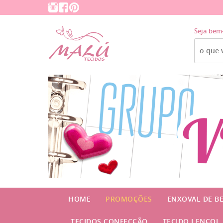
Seja bem
HOME
PROMOÇÕES
ENXOVAL DE B
TECIDOS CONFECÇÃO
TECIDO LENÇOL