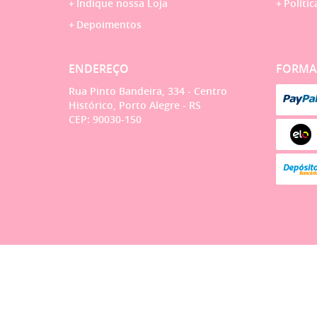
Indique nossa Loja
Polític
Depoimentos
ENDEREÇO
FORMA
Rua Pinto Bandeira, 334
-
Centro
Histórico, Porto Alegre
-
RS
CEP: 90030-150