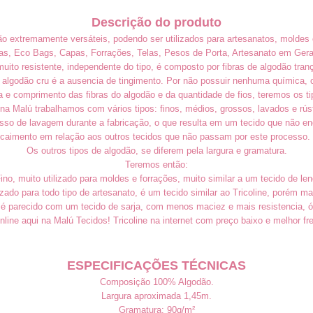
Descrição do produto
ão extremamente versáteis, podendo ser utilizados para artesanatos, moldes 
sas, Eco Bags, Capas, Forrações, Telas, Pesos de Porta, Artesanato em Gera
uito resistente, independente do tipo, é composto por fibras de algodão tr
 algodão cru é a ausencia de tingimento. Por não possuir nenhuma química, o 
e comprimento das fibras do algodão e da quantidade de fios, teremos os tip
na Malú trabalhamos com vários tipos: finos, médios, grossos, lavados e rús
so de lavagem durante a fabricação, o que resulta em um tecido que não en
caimento em relação aos outros tecidos que não passam por este processo.
Os outros tipos de algodão, se diferem pela largura e gramatura.
Teremos então:
no, muito utilizado para moldes e forrações, muito similar a um tecido de len
izado para todo tipo de artesanato, é um tecido similar ao Tricoline, porém ma
é parecido com um tecido de sarja, com menos maciez e mais resistencia, ó
line aqui na Malú Tecidos! Tricoline na internet com preço baixo e melhor fre
ESPECIFICAÇÕES TÉCNICAS
Composição 100% Algodão.
Largura aproximada 1,45m.
Gramatura: 90g/m²