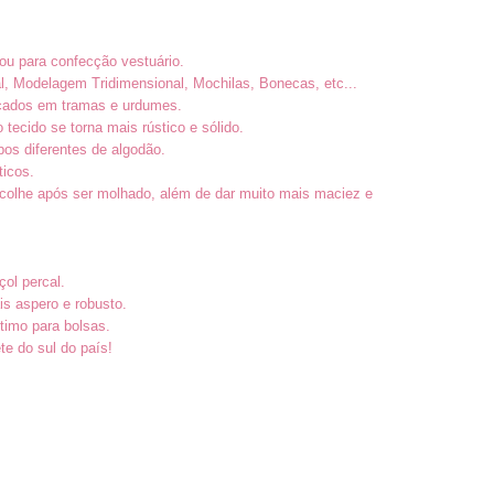
ou para confecção vestuário.
l, Modelagem Tridimensional, Mochilas, Bonecas, etc...
ançados em tramas e urdumes.
tecido se torna mais rústico e sólido.
os diferentes de algodão.
ticos.
colhe após ser molhado, além de dar muito mais maciez e
çol percal.
is aspero e robusto.
timo para bolsas.
te do sul do país!