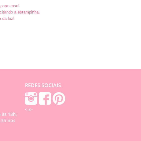
 para casa!
citando a estampinha.
e da luz!
REDES SOCIAIS
< />
 às 18h,
13h nos