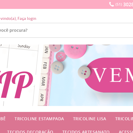
3028
(51)
-vindo(a),
Faça login
EBÊ
TRICOLINE ESTAMPADA
TRICOLINE LISA
TRICOL
TECIDOS DECORAÇÃO
TECIDOS ARTESANATO
ACESS