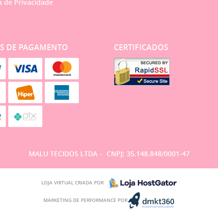
a de Privacidade
S DE PAGAMENTO
CERTIFICADOS
MALU TECIDOS LTDA
CNPJ: 35.148.848/0001-47
LOJA VIRTUAL CRIADA POR
MARKETING DE PERFORMANCE POR