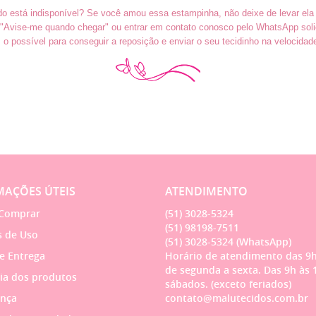
do está indisponível? Se você amou essa estampinha, não deixe de levar ela
o "Avise-me quando chegar" ou entrar em contato conosco pelo WhatsApp soli
o possível para conseguir a reposição e enviar o seu tecidinho na velocidad
AÇÕES ÚTEIS
ATENDIMENTO
Comprar
(51)
3028-5324
(51)
98198-7511
 de Uso
(51)
3028-5324
(WhatsApp)
 e Entrega
Horário de atendimento das 9h
de segunda a sexta. Das 9h às 
ia dos produtos
sábados. (exceto feriados)
nça
contato@malutecidos.com.br