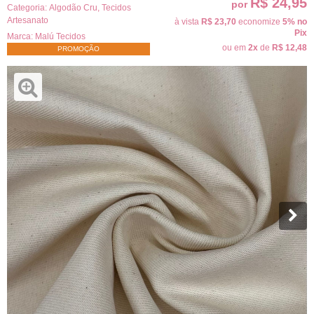
R$ 24,95
por
Categoria:
Algodão Cru
,
Tecidos
Artesanato
à vista
R$ 23,70
economize
5%
no
Pix
Marca:
Malú Tecidos
ou em
2x
de
R$ 12,48
PROMOÇÃO