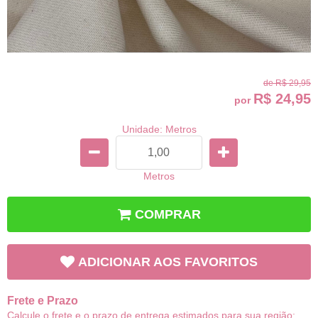
de
R$ 29,95
R$ 24,95
por
Unidade: Metros
Metros
COMPRAR
ADICIONAR AOS FAVORITOS
Frete e Prazo
Calcule o frete e o prazo de entrega estimados para sua região: