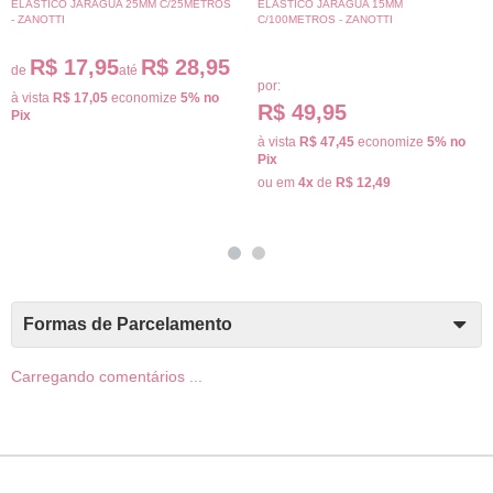
ELÁSTICO JARAGUA 25MM C/25METROS
ELÁSTICO JARAGUA 15MM
- ZANOTTI
C/100METROS - ZANOTTI
R$ 17,95
R$ 28,95
de
até
por:
à vista
R$ 17,05
economize
5%
no
R$ 49,95
Pix
à vista
R$ 47,45
economize
5%
no
Pix
ou em
4x
de
R$ 12,49
Formas de Parcelamento
Carregando comentários ...