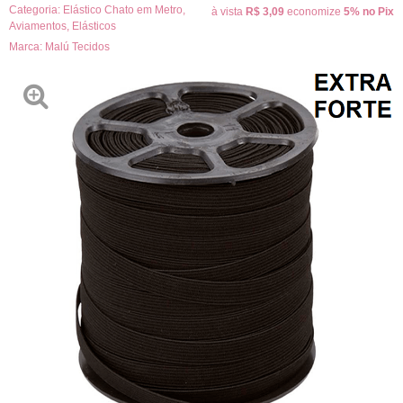
Categoria:
Elástico Chato em Metro
,
à vista
R$ 3,09
economize
5%
no Pix
Aviamentos
,
Elásticos
Marca:
Malú Tecidos