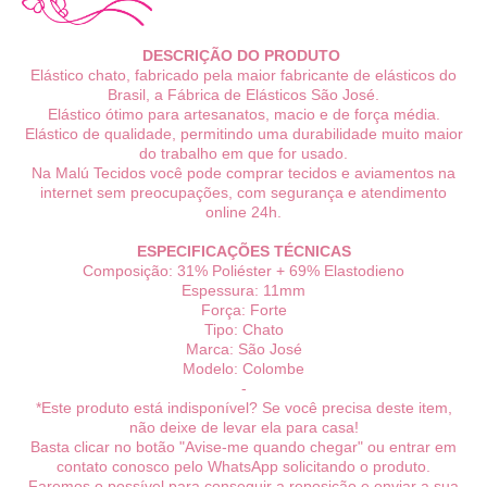
DESCRIÇÃO DO PRODUTO
Elástico chato, fabricado pela maior fabricante de elásticos do
Brasil, a Fábrica de Elásticos São José.
Elástico ótimo para artesanatos, macio e de força média.
Elástico de qualidade, permitindo uma durabilidade muito maior
do trabalho em que for usado.
Na Malú Tecidos você pode comprar tecidos e aviamentos na
internet sem preocupações, com segurança e atendimento
online 24h.
ESPECIFICAÇÕES TÉCNICAS
Composição:
31% Poliéster + 69% Elastodieno
Espessura: 11mm
Força: Forte
Tipo: Chato
Marca: São José
Modelo: Colombe
-
*Este produto está indisponível? Se você precisa deste item,
não deixe de levar ela para casa!
Basta clicar no botão "Avise-me quando chegar" ou entrar em
contato conosco pelo WhatsApp solicitando o produto.
Faremos o possível para conseguir a reposição e enviar a sua