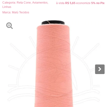
Categoria:
Reta Cone
,
Aviamentos
,
à vista
R$ 5,65
economize
5%
no Pix
Linhas
Marca:
Malú Tecidos