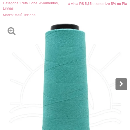
Categoria:
Reta Cone
,
Aviamentos
,
à vista
R$ 5,65
economize
5%
no Pix
Linhas
Marca:
Malú Tecidos