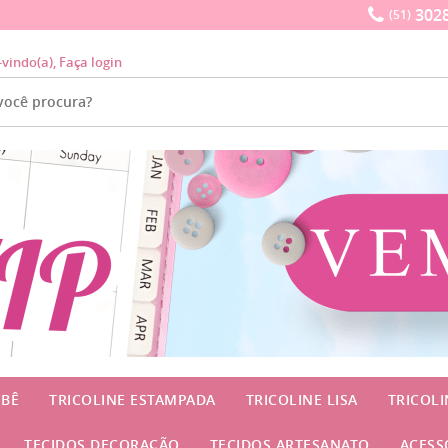
3028
(51)
-vindo(a),
Faça login
EBÊ
TRICOLINE ESTAMPADA
TRICOLINE LISA
TRICOL
TECIDOS DECORAÇÃO
TECIDOS ARTESANATO
ACESS