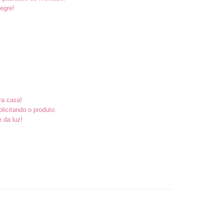
egre!
ra casa!
icitando o produto.
e da luz!