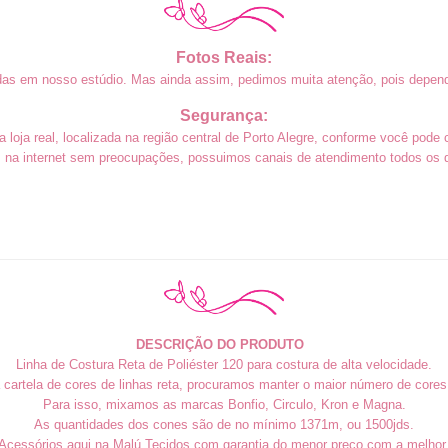
Fotos Reais:
das em nosso estúdio. Mas ainda assim, pedimos muita atenção, pois depend
Segurança:
loja real, localizada na região central de Porto Alegre, conforme você pode 
na internet sem preocupações, possuimos canais de atendimento todos os di
DESCRIÇÃO DO PRODUTO
Linha de Costura Reta de Poliéster 120 para costura de alta velocidade.
cartela de cores de linhas reta, procuramos manter o maior número de cores
Para isso, mixamos as marcas Bonfio, Circulo, Kron e Magna.
As quantidades dos cones são de no mínimo 1371m, ou 1500jds.
cessórios aqui na Malú Tecidos com garantia do menor preço com a melhor