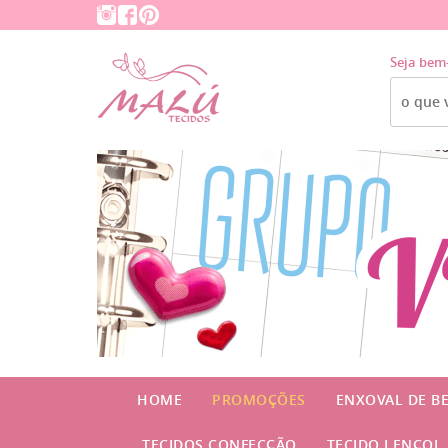
Seja bem
HOME
PROMOÇÕES
ENXOVAL DE B
TECIDOS CONFECÇÃO
TECIDO LENÇOL