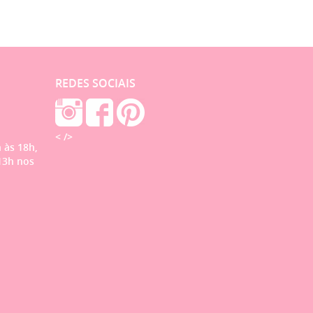
REDES SOCIAIS
< />
 às 18h,
13h nos