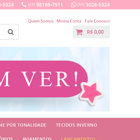
-5324
98198-7511
3028-5324
(51)
(51)
Quem Somos
Minha Conta
Fale Conosco
R$ 0,00
INE POR TONALIDADE
TECIDOS INVERNO
ÓRIOS
AVIAMENTOS
LANÇAMENTOS