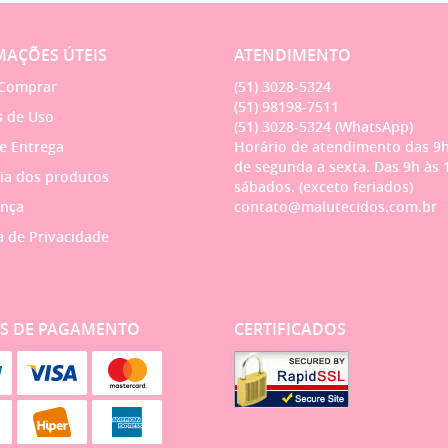
AÇÕES ÚTEIS
ATENDIMENTO
Comprar
(51)
3028-5324
(51)
98198-7511
 de Uso
(51)
3028-5324
(WhatsApp)
 e Entrega
Horário de atendimento das 9h
de segunda a sexta. Das 9h às 
ia dos produtos
sábados. (exceto feriados)
nça
contato@malutecidos.com.br
a de Privacidade
S DE PAGAMENTO
CERTIFICADOS