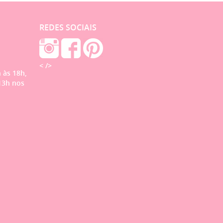
REDES SOCIAIS
< />
 às 18h,
13h nos