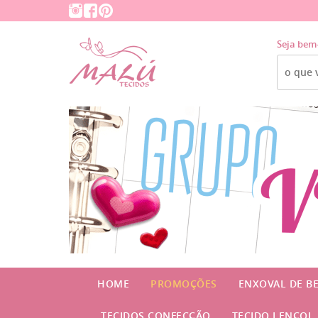
Seja bem
HOME
PROMOÇÕES
ENXOVAL DE B
TECIDOS CONFECÇÃO
TECIDO LENÇOL