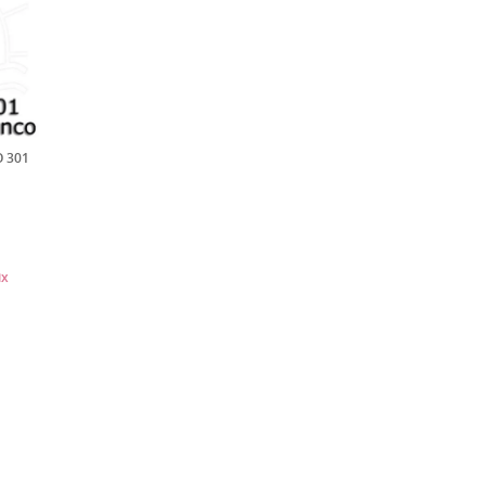
 301
ix