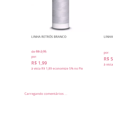
LINHA RETRÓS BRANCO
LINHA
de
R$ 2,95
por:
por:
R$ 5
R$ 1,99
à vist
à vista
R$ 1,89
economize
5%
no Pix
Carregando comentários ...