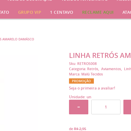
TATO
GRUPO VIP
1 CENTAVO
RECLAME AQUI
ATA
ÓS AMARELO DAMÁSCO
LINHA RETRÓS A
Sku:
RETROS008
Categoria:
Retrós
Aviamentos
Lin
Marca:
Malú Tecidos
PROMOÇÃO
Seja o primeira a avaliar!
Unidade: un
de
R$ 2,95