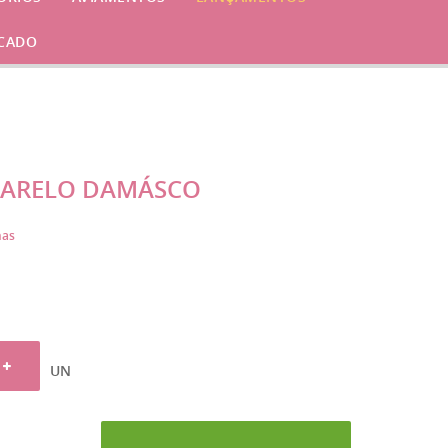
CADO
MARELO DAMÁSCO
has
UN