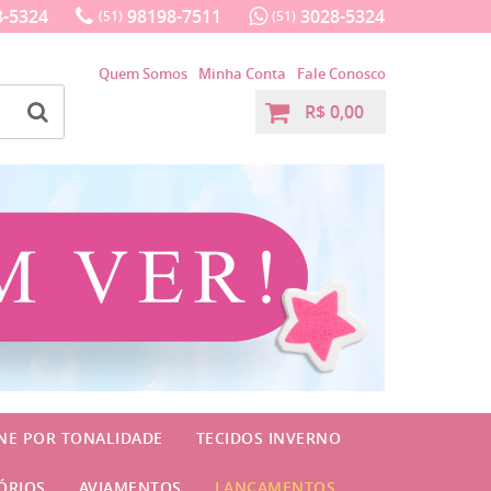
-5324
98198-7511
3028-5324
(51)
(51)
Quem Somos
Minha Conta
Fale Conosco
R$ 0,00
INE POR TONALIDADE
TECIDOS INVERNO
ÓRIOS
AVIAMENTOS
LANÇAMENTOS