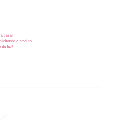
ra casa!
icitando o produto.
e da luz!