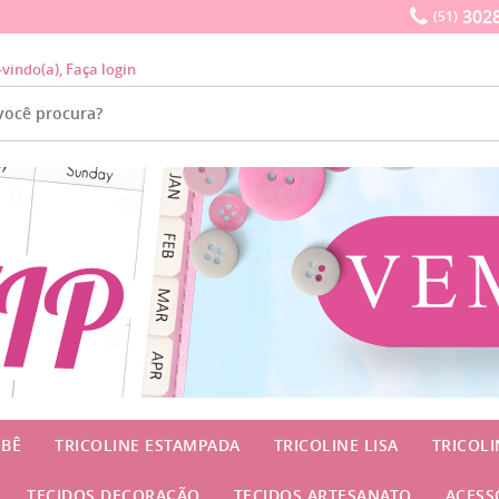
3028
(51)
-vindo(a),
Faça login
EBÊ
TRICOLINE ESTAMPADA
TRICOLINE LISA
TRICOL
TECIDOS DECORAÇÃO
TECIDOS ARTESANATO
ACESS