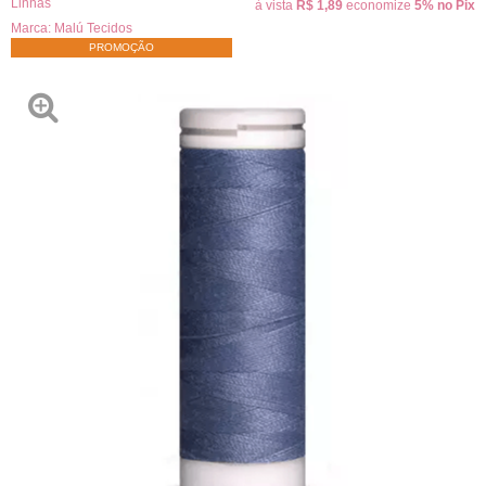
Linhas
à vista
R$ 1,89
economize
5%
no Pix
Marca:
Malú Tecidos
PROMOÇÃO