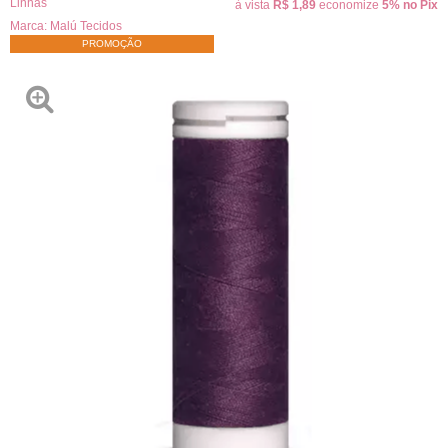
Linhas
à vista
R$ 1,89
economize
5%
no Pix
Marca:
Malú Tecidos
PROMOÇÃO