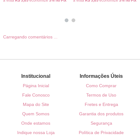
à vista
R$ 5,65
economize
5%
no Pix
à vista
R$ 5,65
economize
5%
no Pix
Carregando comentários ...
Institucional
Informações Úteis
Página Inicial
Como Comprar
Fale Conosco
Termos de Uso
Mapa do Site
Fretes e Entrega
Quem Somos
Garantia dos produtos
Onde estamos
Segurança
Indique nossa Loja
Política de Privacidade