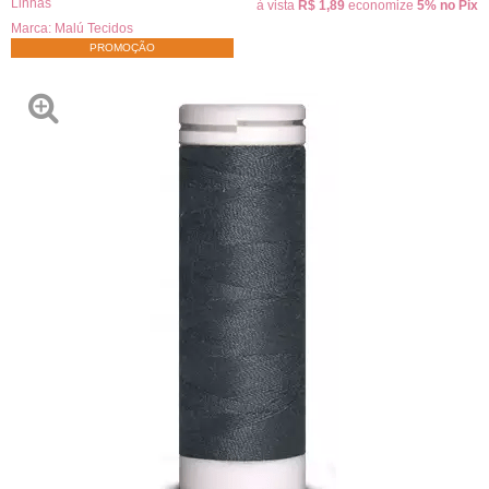
Linhas
à vista
R$ 1,89
economize
5%
no Pix
Marca:
Malú Tecidos
PROMOÇÃO