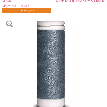
Linhas
à vista
R$ 1,89
economize
5%
no Pix
Marca:
Malú Tecidos
PROMOÇÃO