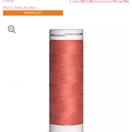
Linhas
à vista
R$ 1,89
economize
5%
no Pix
Marca:
Malú Tecidos
PROMOÇÃO