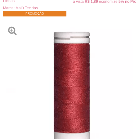
Linhas
à vista
R$ 1,89
economize
5%
no Pix
Marca:
Malú Tecidos
PROMOÇÃO