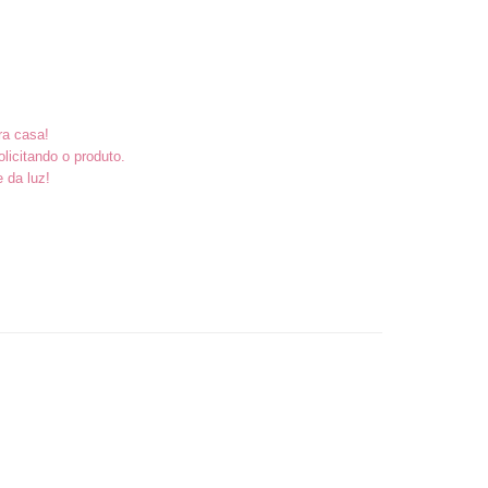
ra casa!
icitando o produto.
e da luz!