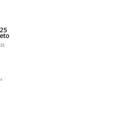
325
ix