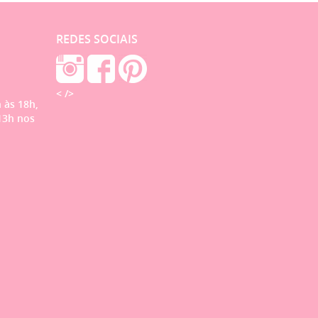
REDES SOCIAIS
< />
 às 18h,
13h nos