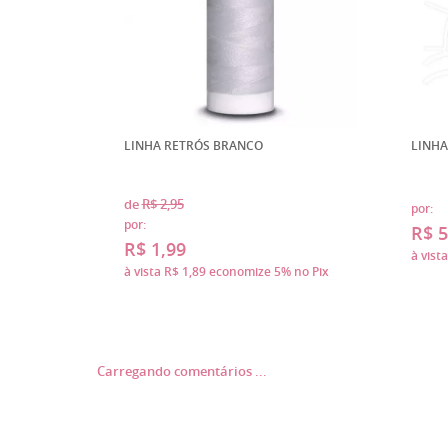
LINHA RETRÓS BRANCO
LINHA
de
R$ 2,95
por:
por:
R$ 5
R$ 1,99
à vist
à vista
R$ 1,89
economize
5%
no Pix
Carregando comentários ...