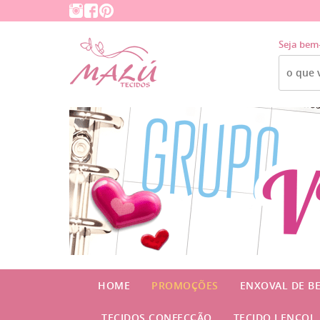
Seja bem
HOME
PROMOÇÕES
ENXOVAL DE B
TECIDOS CONFECÇÃO
TECIDO LENÇOL