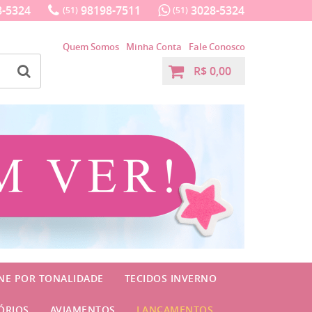
-5324
98198-7511
3028-5324
(51)
(51)
Quem Somos
Minha Conta
Fale Conosco
R$ 0,00
INE POR TONALIDADE
TECIDOS INVERNO
ÓRIOS
AVIAMENTOS
LANÇAMENTOS