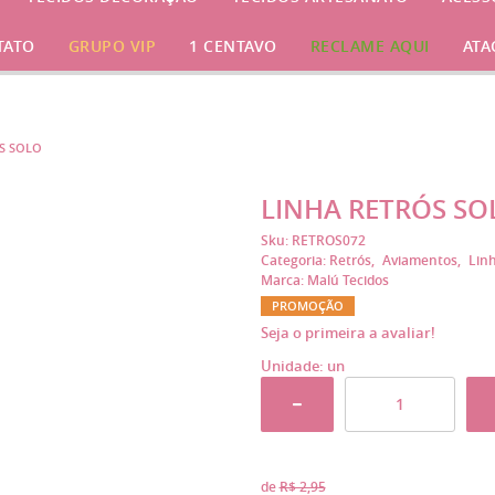
TATO
GRUPO VIP
1 CENTAVO
RECLAME AQUI
ATA
S SOLO
LINHA RETRÓS SO
Sku:
RETROS072
Categoria:
Retrós
Aviamentos
Lin
Marca:
Malú Tecidos
PROMOÇÃO
Seja o primeira a avaliar!
Unidade: un
de
R$ 2,95