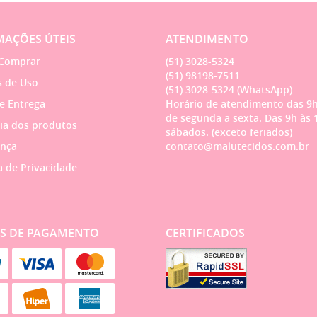
AÇÕES ÚTEIS
ATENDIMENTO
Comprar
(51)
3028-5324
(51)
98198-7511
 de Uso
(51)
3028-5324
(WhatsApp)
 e Entrega
Horário de atendimento das 9h
de segunda a sexta. Das 9h às 
ia dos produtos
sábados. (exceto feriados)
nça
contato@malutecidos.com.br
a de Privacidade
S DE PAGAMENTO
CERTIFICADOS