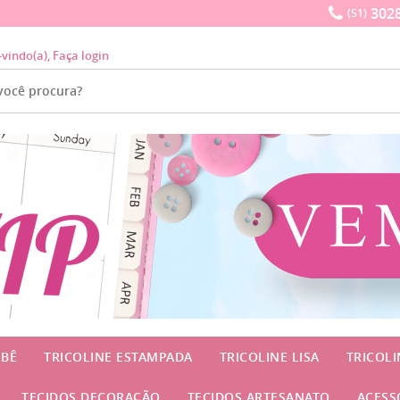
3028
(51)
-vindo(a),
Faça login
EBÊ
TRICOLINE ESTAMPADA
TRICOLINE LISA
TRICOL
TECIDOS DECORAÇÃO
TECIDOS ARTESANATO
ACESS