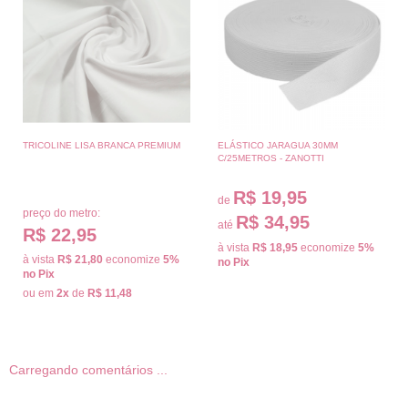
TRICOLINE LISA BRANCA PREMIUM
ELÁSTICO JARAGUA 30MM
C/25METROS - ZANOTTI
R$ 19,95
de
preço do metro:
R$ 34,95
até
R$ 22,95
à vista
R$ 18,95
economize
5%
à vista
R$ 21,80
economize
5%
no Pix
no Pix
ou em
2x
de
R$ 11,48
Carregando comentários ...