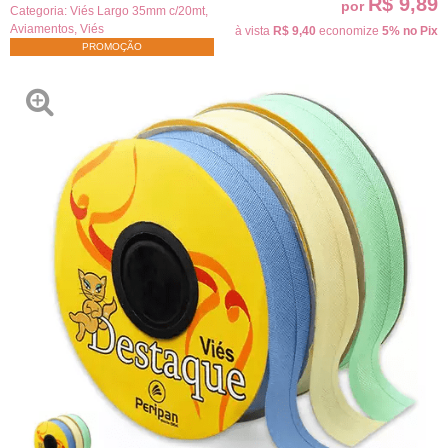
R$ 9,89
por
Categoria:
Viés Largo 35mm c/20mt
,
Aviamentos
,
Viés
à vista
R$ 9,40
economize
5%
no Pix
PROMOÇÃO