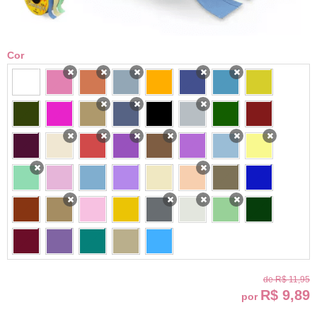
Cor
x
x
x
x
x
x
x
x
x
x
x
x
x
x
x
x
x
x
x
x
de
R$ 11,95
R$ 9,89
por