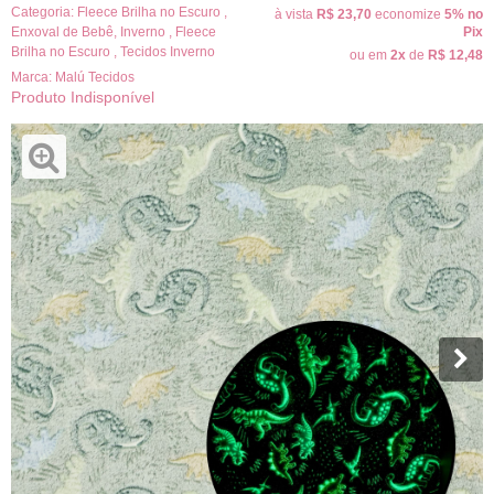
Categoria:
Fleece Brilha no Escuro
,
à vista
R$ 23,70
economize
5%
no
Enxoval de Bebê
,
Inverno
,
Fleece
Pix
Brilha no Escuro
,
Tecidos Inverno
ou em
2x
de
R$ 12,48
Marca:
Malú Tecidos
Produto Indisponível