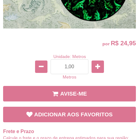
R$ 24,95
por
Unidade: Metros
Metros
AVISE-ME
ADICIONAR AOS FAVORITOS
Frete e Prazo
Calcule o frete e o prazo de entrega estimados para sua região: