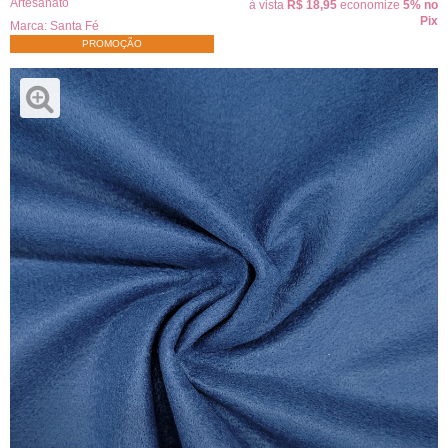
Artesanato
à vista
R$ 18,95
economize
5%
no
Pix
Marca:
Santa Fé
PROMOÇÃO