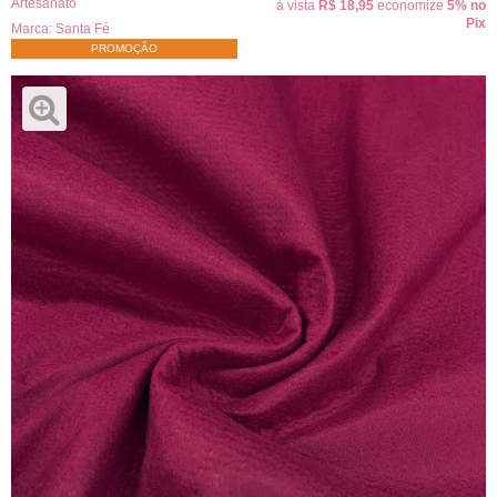
Artesanato
à vista
R$ 18,95
economize
5%
no
Pix
Marca:
Santa Fé
PROMOÇÃO