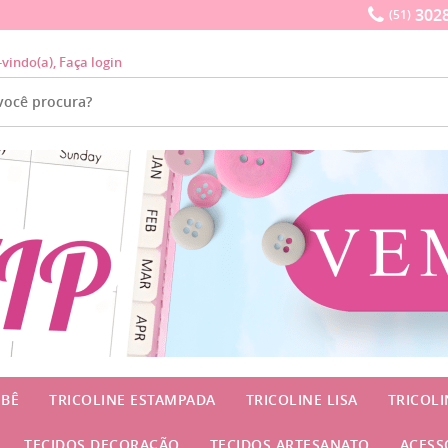
3028
(51)
-vindo(a),
Faça login
EBÊ
TRICOLINE ESTAMPADA
TRICOLINE LISA
TRICOL
TECIDOS DECORAÇÃO
TECIDOS ARTESANATO
ACESS