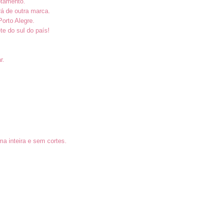
otamento.
rá de outra marca.
Porto Alegre.
te do sul do país!
r.
a inteira e sem cortes.