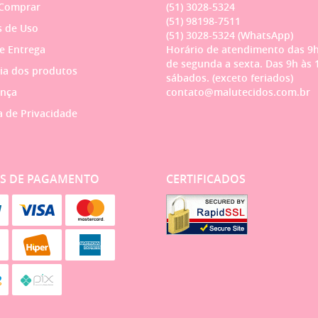
Comprar
(51)
3028-5324
(51)
98198-7511
 de Uso
(51)
3028-5324
(WhatsApp)
 e Entrega
Horário de atendimento das 9h
de segunda a sexta. Das 9h às 
ia dos produtos
sábados. (exceto feriados)
nça
contato@malutecidos.com.br
a de Privacidade
S DE PAGAMENTO
CERTIFICADOS