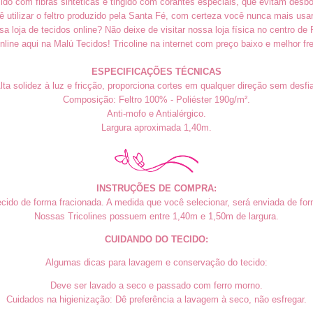
ido com fibras sintéticas e tingido com corantes especiais, que evitam desb
utilizar o feltro produzido pela Santa Fé, com certeza você nunca mais usa
sa loja de tecidos online? Não deixe de visitar nossa loja física no centro de 
line aqui na Malú Tecidos! Tricoline na internet com preço baixo e melhor fre
ESPECIFICAÇÕES TÉCNICAS
lta solidez à luz e fricção, proporciona cortes em qualquer direção sem desfia
Composição: Feltro 100% - Poliéster 190g/m².
Anti-mofo e Antialérgico.
Largura aproximada 1,40m.
INSTRUÇÕES DE COMPRA:
cido de forma fracionada. A medida que você selecionar, será enviada de form
Nossas Tricolines possuem entre 1,40m e 1,50m de largura.
CUIDANDO DO TECIDO:
Algumas dicas para lavagem e conservação do tecido:
Deve ser lavado a seco e passado com ferro morno.
Cuidados na higienização: Dê preferência a lavagem à seco, não esfregar.