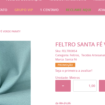
TATO
GRUPO VIP
1 CENTAVO
RECLAME AQUI
ATA
FÉ VERDE PARATY
FELTRO SANTA FÉ
Sku:
FELTRO054
Categoria:
Feltros
Tecidos Artesana
Marca:
Santa Fé
PROMOÇÃO
Seja o primeira a avaliar!
Unidade: Metros
de
R$ 21,95