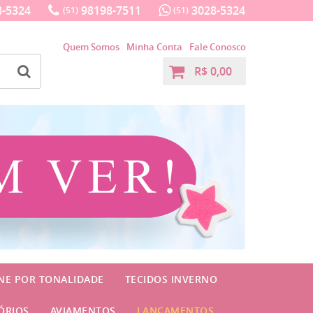
-5324
98198-7511
3028-5324
(51)
(51)
Quem Somos
Minha Conta
Fale Conosco
R$ 0,00
INE POR TONALIDADE
TECIDOS INVERNO
ÓRIOS
AVIAMENTOS
LANÇAMENTOS