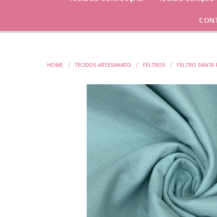
CON
HOME
TECIDOS ARTESANATO
FELTROS
FELTRO SANTA 