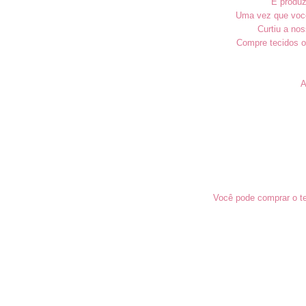
É produz
Uma vez que você 
Curtiu a nos
Compre tecidos on
A
Você pode comprar o te