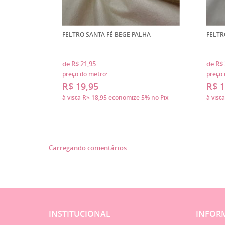
FELTRO SANTA FÉ BEGE PALHA
FELTR
de
R$ 21,95
de
R$ 
preço do metro:
preço 
R$ 19,95
R$ 1
à vista
R$ 18,95
economize
5%
no Pix
à vist
Carregando comentários ...
INSTITUCIONAL
INFORM