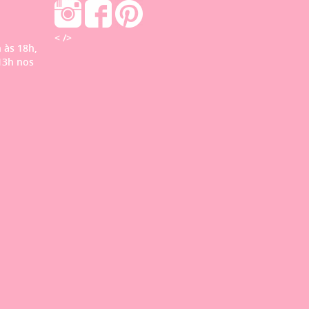
< />
 às 18h,
13h nos