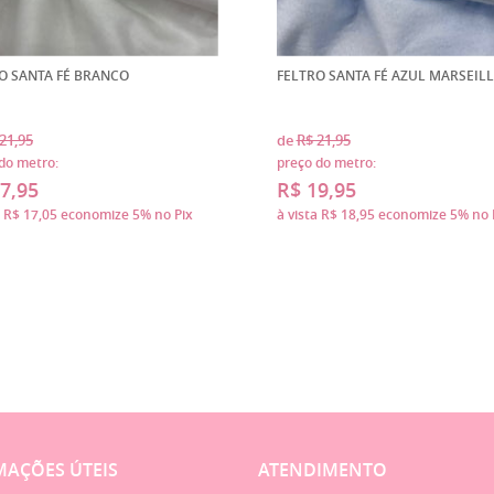
O SANTA FÉ BRANCO
FELTRO SANTA FÉ AZUL MARSEILL
21,95
de
R$ 21,95
do metro:
preço do metro:
7,95
R$ 19,95
a
R$ 17,05
economize
5%
no Pix
à vista
R$ 18,95
economize
5%
no 
AÇÕES ÚTEIS
ATENDIMENTO