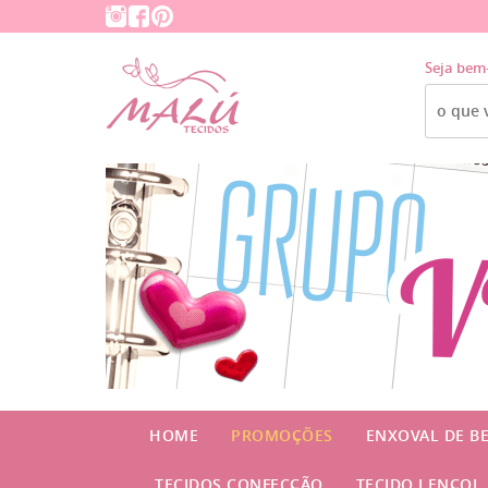
Seja bem
HOME
PROMOÇÕES
ENXOVAL DE B
TECIDOS CONFECÇÃO
TECIDO LENÇOL