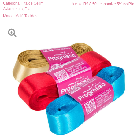
Categoria:
Fita de Cetim
,
à vista
R$ 8,50
economize
5%
no Pix
Aviamentos
,
Fitas
Marca:
Malú Tecidos