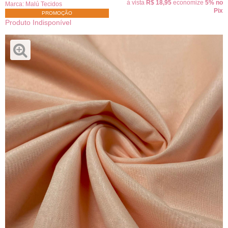
à vista
R$ 18,95
economize
5%
no
Marca:
Malú Tecidos
Pix
PROMOÇÃO
Produto Indisponível