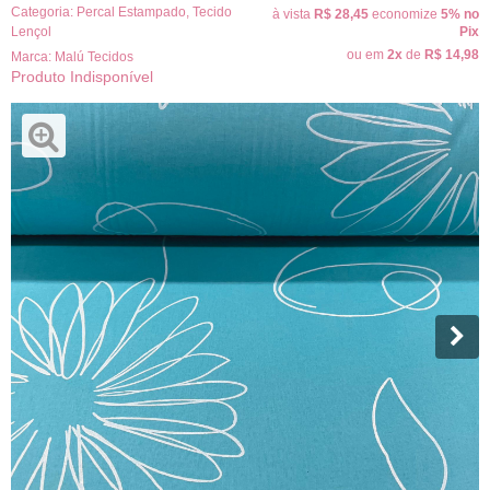
Categoria:
Percal Estampado
,
Tecido
à vista
R$ 28,45
economize
5%
no
Lençol
Pix
ou em
2x
de
R$ 14,98
Marca:
Malú Tecidos
Produto Indisponível