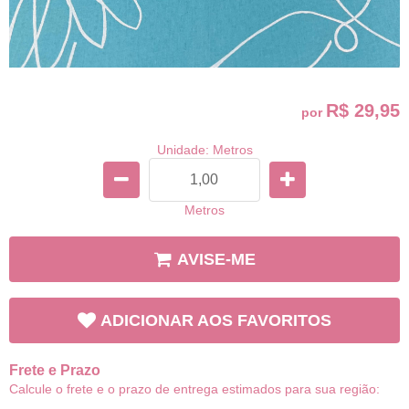
R$ 29,95
por
Unidade: Metros
Metros
AVISE-ME
ADICIONAR AOS FAVORITOS
Frete e Prazo
Calcule o frete e o prazo de entrega estimados para sua região: