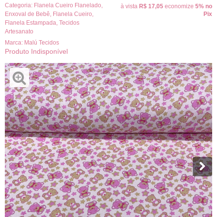
Categoria:
Flanela Cueiro Flanelado
,
à vista
R$ 17,05
economize
5%
no
Enxoval de Bebê
,
Flanela Cueiro
,
Pix
Flanela Estampada
,
Tecidos
Artesanato
Marca:
Malú Tecidos
Produto Indisponível