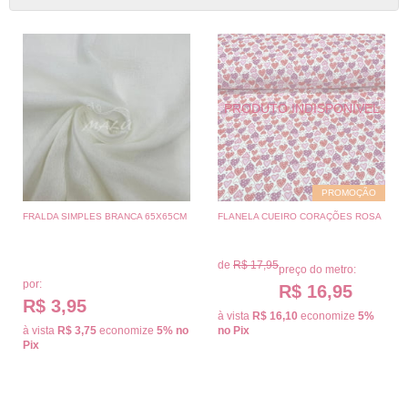
PROMOÇÃO
FRALDA SIMPLES BRANCA 65X65CM
FLANELA CUEIRO CORAÇÕES ROSA
de
R$ 17,95
preço do metro:
por:
R$ 16,95
R$ 3,95
à vista
R$ 16,10
economize
5%
à vista
R$ 3,75
economize
5%
no
no Pix
Pix