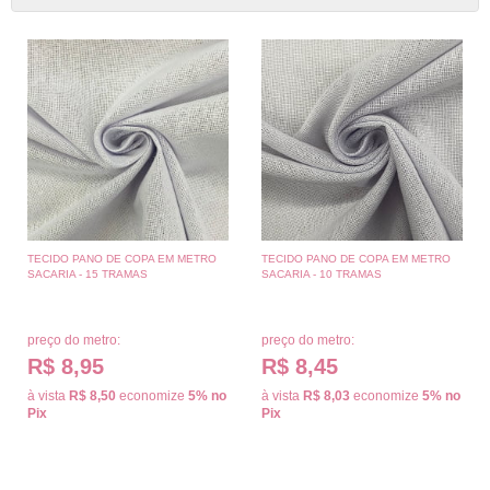
TECIDO PANO DE COPA EM METRO
TECIDO PANO DE COPA EM METRO
SACARIA - 15 TRAMAS
SACARIA - 10 TRAMAS
preço do metro:
preço do metro:
R$ 8,95
R$ 8,45
à vista
R$ 8,50
economize
5%
no
à vista
R$ 8,03
economize
5%
no
Pix
Pix