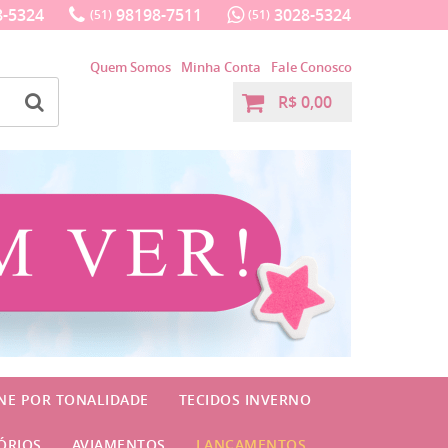
-5324
98198-7511
3028-5324
(51)
(51)
Quem Somos
Minha Conta
Fale Conosco
R$ 0,00
INE POR TONALIDADE
TECIDOS INVERNO
ÓRIOS
AVIAMENTOS
LANÇAMENTOS