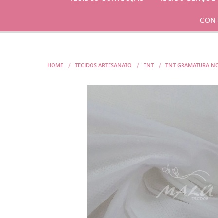
CON
HOME
TECIDOS ARTESANATO
TNT
TNT GRAMATURA N