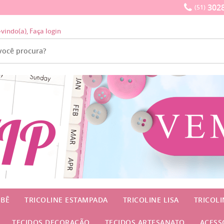
3028
(51)
-vindo(a),
Faça login
EBÊ
TRICOLINE ESTAMPADA
TRICOLINE LISA
TRICOL
TECIDOS DECORAÇÃO
TECIDOS ARTESANATO
ACESS