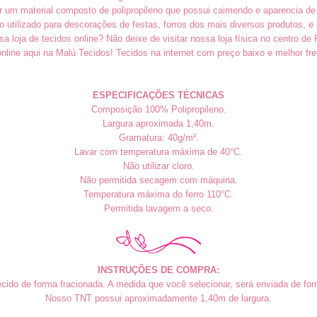
er um material composto de polipropileno que possui caimendo e aparencia de
o utilizado para descorações de festas, forros dos mais diversos produtos, 
sa loja de tecidos online? Não deixe de visitar nossa loja física no centro de 
nline aqui na Malú Tecidos! Tecidos na internet com preço baixo e melhor fret
ESPECIFICAÇÕES TÉCNICAS
Composição 100%
P
olipropileno.
Largura aproximada 1,40m.
Gramatura: 40g/m².
Lavar com temperatura máxima de 40°C.
Não utilizar cloro.
Não permitida secagem com máquina.
Temperatura máxima do ferro 110°C.
Permitida lavagem a seco.
INSTRUÇÕES DE COMPRA:
cido de forma fracionada. A medida que você selecionar, será enviada de form
Nosso TNT possui aproximadamente 1,40m de largura.