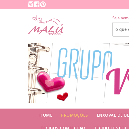
Seja bem
HOME
PROMOÇÕES
ENXOVAL DE B
TECIDOS CONFECÇÃO
TECIDO LENÇOL