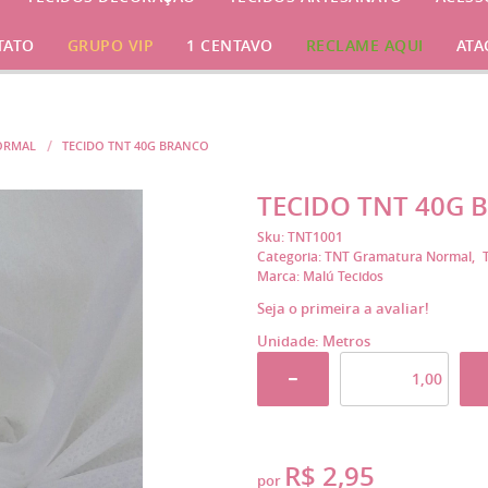
TATO
GRUPO VIP
1 CENTAVO
RECLAME AQUI
ATA
ORMAL
TECIDO TNT 40G BRANCO
TECIDO TNT 40G 
Sku:
TNT1001
Categoria:
TNT Gramatura Normal
Marca:
Malú Tecidos
Seja o primeira a avaliar!
Unidade: Metros
R$ 2,95
por