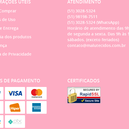
AÇÕES ÚTEIS
ATENDIMENTO
Comprar
(51)
3028-5324
(51)
98198-7511
 de Uso
(51)
3028-5324
(WhatsApp)
 e Entrega
Horário de atendimento das 9h
de segunda a sexta. Das 9h às 
ia dos produtos
sábados. (exceto feriados)
nça
contato@malutecidos.com.br
a de Privacidade
S DE PAGAMENTO
CERTIFICADOS