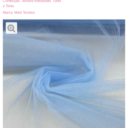
Confecção
,
Tecidos Artesanato
,
Tules
e Telas
Marca:
Malú Tecidos