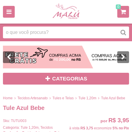
0
CATEGORIAS
Home
Tecidos Artesanato
Tules e Telas
Tule 1,20m
Tule Azul Bebe
Tule Azul Bebe
R$ 3,95
por
Sku:
TUTU003
Categoria:
Tule 1,20m
,
Tecidos
à vista
R$ 3,75
economize
5%
no Pix